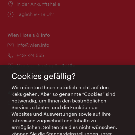
Ort:
in der Ankunftshalle
Öffnungszeiten:
Täglich 9 - 18 Uhr
Wien Hotels & Info
Email:
info@wien.info
Telefon:
+43-1-24 555
Öffnungszeiten:
Montag - Freitag 9 – 17 Uhr
Feiertags geschlossen
Cookies gefällig?
Wir möchten Ihnen natürlich nicht auf den
AI Concierge Wien
Keks gehen. Aber so genannte “Cookies” sind
notwendig, um Ihnen den bestmöglichen
Ort:
concierge.wien.info
Service zu bieten und die Funktion der
Öffnungszeiten:
Informationen rund um die Uhr
Websites und Auswertungen sowie auf Ihre
Interessen zugeschnittene Inhalte zu
ermöglichen. Sollten Sie dies nicht wünschen,
können Sie die Standardeinstellungen unter