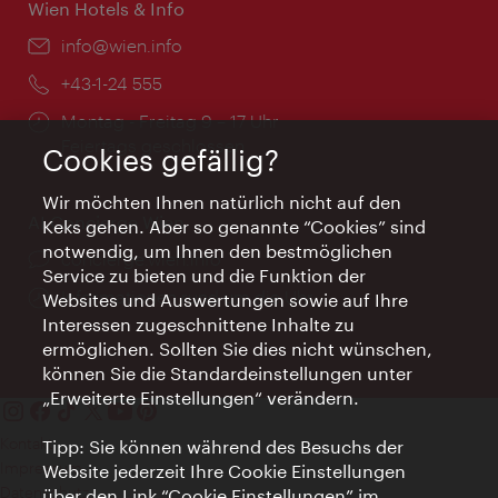
Wien Hotels & Info
Email:
info@wien.info
Telefon:
+43-1-24 555
Öffnungszeiten:
Montag - Freitag 9 – 17 Uhr
Feiertags geschlossen
Cookies gefällig?
Wir möchten Ihnen natürlich nicht auf den
AI Concierge Wien
Keks gehen. Aber so genannte “Cookies” sind
notwendig, um Ihnen den bestmöglichen
Ort:
concierge.wien.info
Service zu bieten und die Funktion der
Öffnungszeiten:
Informationen rund um die Uhr
Websites und Auswertungen sowie auf Ihre
Interessen zugeschnittene Inhalte zu
ermöglichen. Sollten Sie dies nicht wünschen,
können Sie die Standardeinstellungen unter
„Erweiterte Einstellungen“ verändern.
Kontakt
Tipp: Sie können während des Besuchs der
Impressum
Website jederzeit Ihre Cookie Einstellungen
Datenschutz
über den Link “Cookie Einstellungen” im