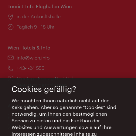
Tourist-Info Flughafen Wien
Ort:
in der Ankunftshalle
Öffnungszeiten:
Täglich 9 - 18 Uhr
Wien Hotels & Info
Email:
info@wien.info
Telefon:
+43-1-24 555
Öffnungszeiten:
Montag - Freitag 9 – 17 Uhr
Feiertags geschlossen
Cookies gefällig?
Wir möchten Ihnen natürlich nicht auf den
AI Concierge Wien
Keks gehen. Aber so genannte “Cookies” sind
notwendig, um Ihnen den bestmöglichen
Ort:
concierge.wien.info
Service zu bieten und die Funktion der
Öffnungszeiten:
Informationen rund um die Uhr
Websites und Auswertungen sowie auf Ihre
Interessen zugeschnittene Inhalte zu