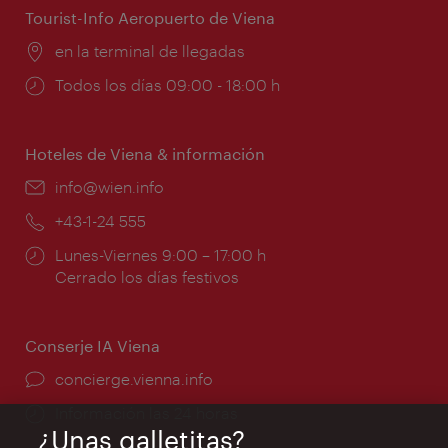
Tourist-Info Aeropuerto de Viena
Lugar:
en la terminal de llegadas
Horarios
Todos los días 09:00 - 18:00 h
de
apertura:
Hoteles de Viena & información
e-
info@wien.info
mail:
Teléfono:
+43-1-24 555
Horarios
Lunes-Viernes 9:00 – 17:00 h
de
Cerrado los días festivos
apertura:
Conserje IA Viena
concierge.vienna.info
Información las 24 horas
¿Unas galletitas?