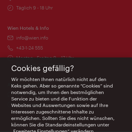
Öffnungszeiten:
Täglich 9 - 18 Uhr
Wien Hotels & Info
Email:
info@wien.info
Telefon:
+43-1-24 555
Öffnungszeiten:
Montag - Freitag 9 – 17 Uhr
Feiertags geschlossen
Cookies gefällig?
Wir möchten Ihnen natürlich nicht auf den
AI Concierge Wien
Keks gehen. Aber so genannte “Cookies” sind
notwendig, um Ihnen den bestmöglichen
Ort:
concierge.wien.info
Service zu bieten und die Funktion der
Öffnungszeiten:
Informationen rund um die Uhr
Websites und Auswertungen sowie auf Ihre
Interessen zugeschnittene Inhalte zu
ermöglichen. Sollten Sie dies nicht wünschen,
können Sie die Standardeinstellungen unter
„Erweiterte Einstellungen“ verändern.