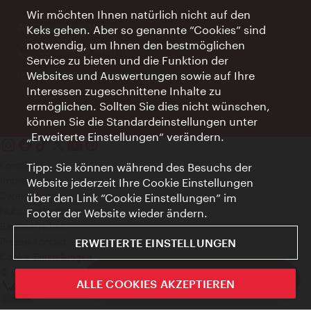
Wir möchten Ihnen natürlich nicht auf den
AI Concierge Wien
Keks gehen. Aber so genannte “Cookies” sind
notwendig, um Ihnen den bestmöglichen
Ort:
concierge.wien.info
Service zu bieten und die Funktion der
Öffnungszeiten:
Informationen rund um die Uhr
Websites und Auswertungen sowie auf Ihre
Interessen zugeschnittene Inhalte zu
ermöglichen. Sollten Sie dies nicht wünschen,
können Sie die Standardeinstellungen unter
„Erweiterte Einstellungen“ verändern.
Kontakt
Tipp: Sie können während des Besuchs der
Impressum
Website jederzeit Ihre Cookie Einstellungen
Datenschutz
über den Link “Cookie Einstellungen” im
Nutzungsbedingungen
Footer der Website wieder ändern.
Barrierefreiheit
Presse-Kontakt
ERWEITERTE EINSTELLUNGEN
Cookie Einstellungen
© Copyright WienTourismus
ivie - Die offizielle City Guide App
ALLE COOKIES AKZEPTIEREN
Schlie