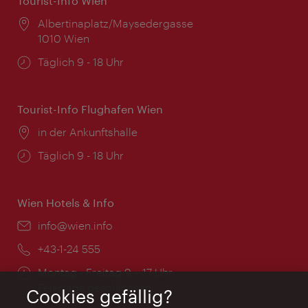
Tourist-Info Wien
Ort:
Albertinaplatz/Maysedergasse
1010 Wien
Öffnungszeiten:
Täglich 9 - 18 Uhr
Tourist-Info Flughafen Wien
Ort:
in der Ankunftshalle
Öffnungszeiten:
Täglich 9 - 18 Uhr
Wien Hotels & Info
Email:
info@wien.info
Telefon:
+43-1-24 555
Öffnungszeiten:
Montag - Freitag 9 – 17 Uhr
Feiertags geschlossen
Cookies gefällig?