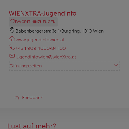
WIENXTRA-Jugendinfo
FAVORIT HINZUFÜGEN
Babenbergerstraße 1/Burgring, 1010 Wien
www.jugendinfowien.at
+43 1 909 4000-84 100
jugendinfowien@wienXtra.at
Öffnungszeiten
Feedback
Feedback
Lust auf mehr?