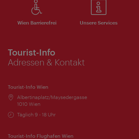
Wien Barrierefrei
Unsere Services
Tourist-Info
Adressen & Kontakt
Tourist-Info Wien
Ort:
Albertinaplatz/Maysedergasse
1010 Wien
Öffnungszeiten:
Täglich 9 - 18 Uhr
Tourist-Info Flughafen Wien