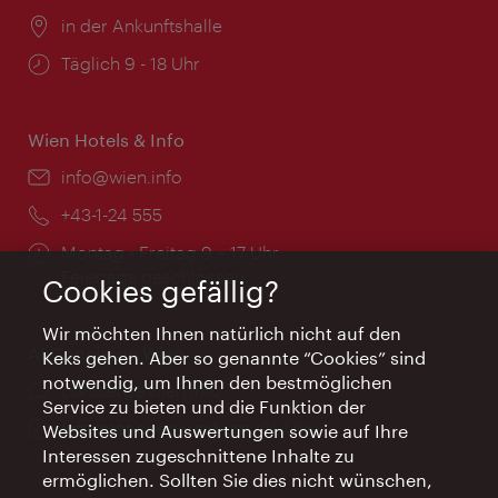
Ort:
in der Ankunftshalle
Öffnungszeiten:
Täglich 9 - 18 Uhr
Wien Hotels & Info
Email:
info@wien.info
Telefon:
+43-1-24 555
Öffnungszeiten:
Montag - Freitag 9 – 17 Uhr
Feiertags geschlossen
Cookies gefällig?
Wir möchten Ihnen natürlich nicht auf den
AI Concierge Wien
Keks gehen. Aber so genannte “Cookies” sind
notwendig, um Ihnen den bestmöglichen
Ort:
concierge.wien.info
Service zu bieten und die Funktion der
Öffnungszeiten:
Informationen rund um die Uhr
Websites und Auswertungen sowie auf Ihre
Interessen zugeschnittene Inhalte zu
ermöglichen. Sollten Sie dies nicht wünschen,