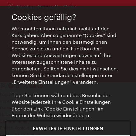
Öffnungszeiten:
Montag - Freitag 9 – 17 Uhr
Feiertags geschlossen
Cookies gefällig?
Wir möchten Ihnen natürlich nicht auf den
AI Concierge Wien
Keks gehen. Aber so genannte “Cookies” sind
notwendig, um Ihnen den bestmöglichen
Ort:
concierge.wien.info
Service zu bieten und die Funktion der
Öffnungszeiten:
Informationen rund um die Uhr
Websites und Auswertungen sowie auf Ihre
Interessen zugeschnittene Inhalte zu
ermöglichen. Sollten Sie dies nicht wünschen,
können Sie die Standardeinstellungen unter
„Erweiterte Einstellungen“ verändern.
Kontakt
Tipp: Sie können während des Besuchs der
Impressum
Website jederzeit Ihre Cookie Einstellungen
Datenschutz
über den Link “Cookie Einstellungen” im
Nutzungsbedingungen
Footer der Website wieder ändern.
Barrierefreiheit
Presse-Kontakt
ERWEITERTE EINSTELLUNGEN
Cookie Einstellungen