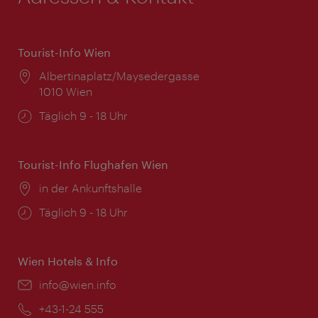
Tourist-Info Wien
Ort:
Albertinaplatz/Maysedergasse
1010 Wien
Öffnungszeiten:
Täglich 9 - 18 Uhr
Tourist-Info Flughafen Wien
Ort:
in der Ankunftshalle
Öffnungszeiten:
Täglich 9 - 18 Uhr
Wien Hotels & Info
Email:
info@wien.info
Telefon:
+43-1-24 555