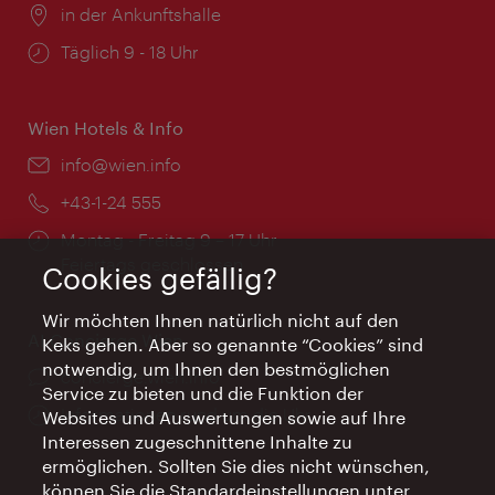
Ort:
in der Ankunftshalle
Öffnungszeiten:
Täglich 9 - 18 Uhr
Wien Hotels & Info
Email:
info@wien.info
Telefon:
+43-1-24 555
Öffnungszeiten:
Montag - Freitag 9 – 17 Uhr
Feiertags geschlossen
Cookies gefällig?
Wir möchten Ihnen natürlich nicht auf den
AI Concierge Wien
Keks gehen. Aber so genannte “Cookies” sind
notwendig, um Ihnen den bestmöglichen
Ort:
concierge.wien.info
Service zu bieten und die Funktion der
Öffnungszeiten:
Informationen rund um die Uhr
Websites und Auswertungen sowie auf Ihre
Interessen zugeschnittene Inhalte zu
ermöglichen. Sollten Sie dies nicht wünschen,
können Sie die Standardeinstellungen unter