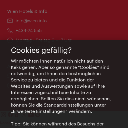
Wien Hotels & Info
Email:
info@wien.info
Telefon:
+43-1-24 555
Öffnungszeiten:
Montag - Freitag 9 – 17 Uhr
Feiertags geschlossen
Cookies gefällig?
Wir möchten Ihnen natürlich nicht auf den
AI Concierge Wien
Keks gehen. Aber so genannte “Cookies” sind
notwendig, um Ihnen den bestmöglichen
Ort:
concierge.wien.info
Service zu bieten und die Funktion der
Öffnungszeiten:
Informationen rund um die Uhr
Websites und Auswertungen sowie auf Ihre
Interessen zugeschnittene Inhalte zu
ermöglichen. Sollten Sie dies nicht wünschen,
können Sie die Standardeinstellungen unter
„Erweiterte Einstellungen“ verändern.
Kontakt
Tipp: Sie können während des Besuchs der