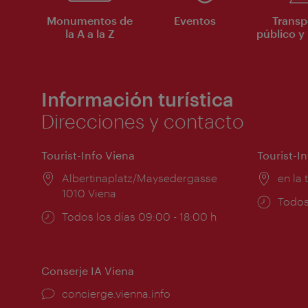
Monumentos de
Eventos
Transp
la A a la Z
público y 
Información turística
Direcciones y contacto
Tourist-Info Viena
Tourist-I
Lugar:
Albertinaplatz/Maysedergasse
Lugar
en la 
1010 Viena
Horar
Todos
Horarios
Todos los días 09:00 - 18:00 h
de
de
apert
apertura:
Conserje IA Viena
concierge.vienna.info