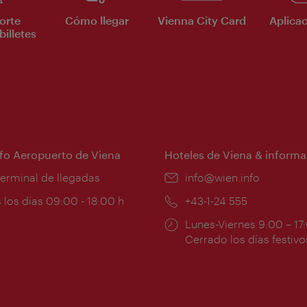
orte
Cómo llegar
Vienna City Card
Aplicac
billetes
nfo Aeropuerto de Viena
Hoteles de Viena & informa
:
terminal de llegadas
e-
info@wien.info
mail:
ios
 los días 09:00 - 18:00 h
Teléfono:
+43-1-24 555
Horarios
Lunes-Viernes 9:00 – 17
ura:
de
Cerrado los días festivo
apertura: