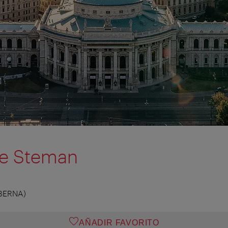
te Steman
BERNA)
AÑADIR FAVORITO