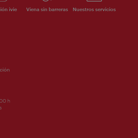
ión ivie
Viena sin barreras
Nuestros servicios
ción
:00 h
s