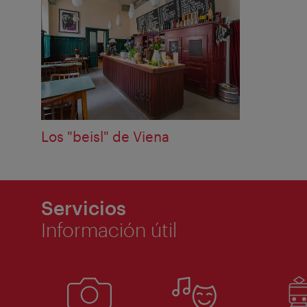
Los "beisl" de Viena
Servicios
Información útil