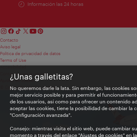
Información las 24 horas
Contacto
Aviso legal
Política de privacidad de datos
Terms of Use
Accesibilidad
Contacto para la prensa
¿Unas galletitas?
Ajustes de cookie
© Copyright WienTourismus
No queremos darle la lata. Sin embargo, las cookies so
mejor servicio posible y para permitir el funcionamient
de los usuarios, así como para ofrecer un contenido ad
aceptar las cookies, tiene la posibilidad de cambiar la
"Configuración avanzada".
Consejo: mientras visita el sitio web, puede cambiar s
momento a través del enlace "Ajustes de cookies" en la p