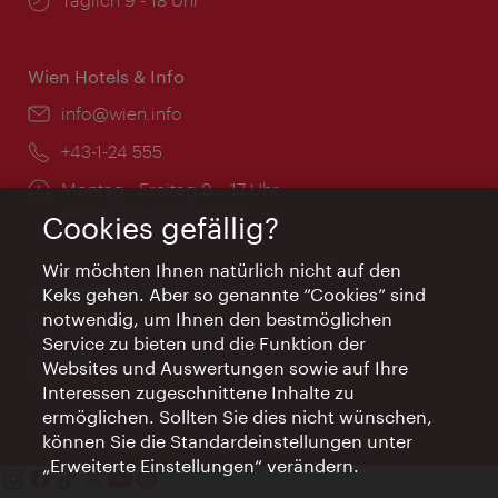
Wien Hotels & Info
Email:
info@wien.info
Telefon:
+43-1-24 555
Öffnungszeiten:
Montag - Freitag 9 – 17 Uhr
Feiertags geschlossen
Cookies gefällig?
Wir möchten Ihnen natürlich nicht auf den
AI Concierge Wien
Keks gehen. Aber so genannte “Cookies” sind
notwendig, um Ihnen den bestmöglichen
Ort:
concierge.wien.info
Service zu bieten und die Funktion der
Öffnungszeiten:
Informationen rund um die Uhr
Websites und Auswertungen sowie auf Ihre
Interessen zugeschnittene Inhalte zu
ermöglichen. Sollten Sie dies nicht wünschen,
können Sie die Standardeinstellungen unter
„Erweiterte Einstellungen“ verändern.