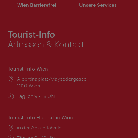
Wien Barrierefrei
Unsere Services
Tourist-Info
Adressen & Kontakt
Tourist-Info Wien
Ort:
Albertinaplatz/Maysedergasse
1010 Wien
Öffnungszeiten:
Täglich 9 - 18 Uhr
Tourist-Info Flughafen Wien
Ort:
in der Ankunftshalle
Öffnungszeiten:
Täglich 9 - 18 Uhr