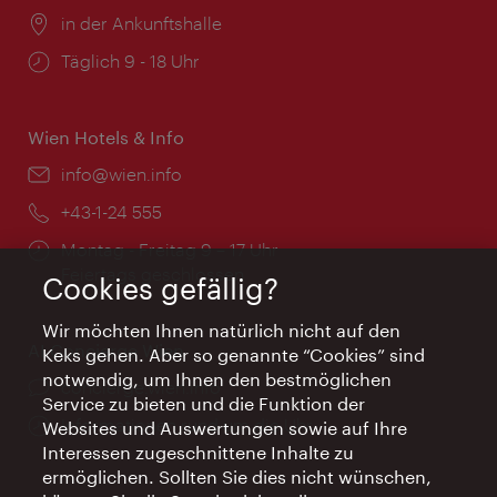
Ort:
in der Ankunftshalle
Öffnungszeiten:
Täglich 9 - 18 Uhr
Wien Hotels & Info
Email:
info@wien.info
Telefon:
+43-1-24 555
Öffnungszeiten:
Montag - Freitag 9 – 17 Uhr
Feiertags geschlossen
Cookies gefällig?
Wir möchten Ihnen natürlich nicht auf den
AI Concierge Wien
Keks gehen. Aber so genannte “Cookies” sind
notwendig, um Ihnen den bestmöglichen
Ort:
concierge.wien.info
Service zu bieten und die Funktion der
Öffnungszeiten:
Informationen rund um die Uhr
Websites und Auswertungen sowie auf Ihre
Interessen zugeschnittene Inhalte zu
ermöglichen. Sollten Sie dies nicht wünschen,