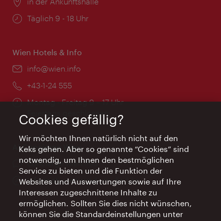
Ort:
in der Ankunftshalle
Öffnungszeiten:
Täglich 9 - 18 Uhr
Wien Hotels & Info
Email:
info@wien.info
Telefon:
+43-1-24 555
Öffnungszeiten:
Montag - Freitag 9 – 17 Uhr
Feiertags geschlossen
Cookies gefällig?
Wir möchten Ihnen natürlich nicht auf den
AI Concierge Wien
Keks gehen. Aber so genannte “Cookies” sind
notwendig, um Ihnen den bestmöglichen
Ort:
concierge.wien.info
Service zu bieten und die Funktion der
Öffnungszeiten:
Informationen rund um die Uhr
Websites und Auswertungen sowie auf Ihre
Interessen zugeschnittene Inhalte zu
ermöglichen. Sollten Sie dies nicht wünschen,
können Sie die Standardeinstellungen unter