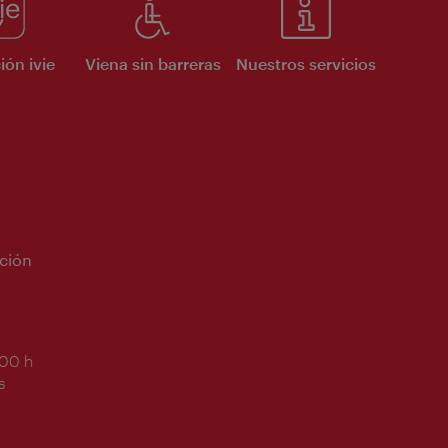
ión ivie
Viena sin barreras
Nuestros servicios
ción
:00 h
s