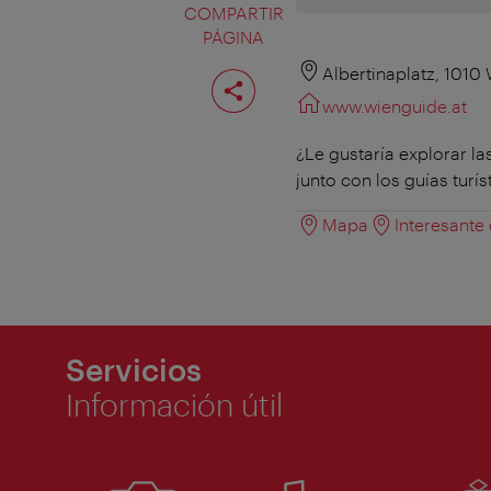
COMPARTIR
PÁGINA
Compartir
Albertinaplatz, 1010
página
www.wienguide.at
¿Le gustaría explorar l
junto con los guías turí
Mapa
Interesante
Servicios
Información útil