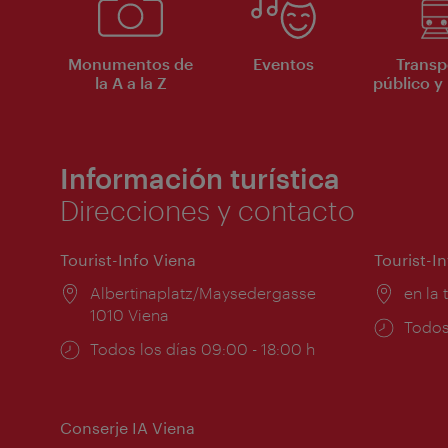
Monumentos de
Eventos
Transp
la A a la Z
público y 
Información turística
Direcciones y contacto
Tourist-Info Viena
Tourist-I
Lugar:
Albertinaplatz/Maysedergasse
Lugar
en la 
1010 Viena
Horar
Todos
Horarios
Todos los días 09:00 - 18:00 h
de
de
apert
apertura:
Conserje IA Viena