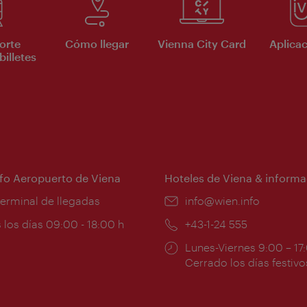
orte
Cómo llegar
Vienna City Card
Aplicac
billetes
nfo Aeropuerto de Viena
Hoteles de Viena & informa
:
terminal de llegadas
e-
info@wien.info
mail:
ios
 los días 09:00 - 18:00 h
Teléfono:
+43-1-24 555
Horarios
Lunes-Viernes 9:00 – 17
ura:
de
Cerrado los días festivo
apertura: