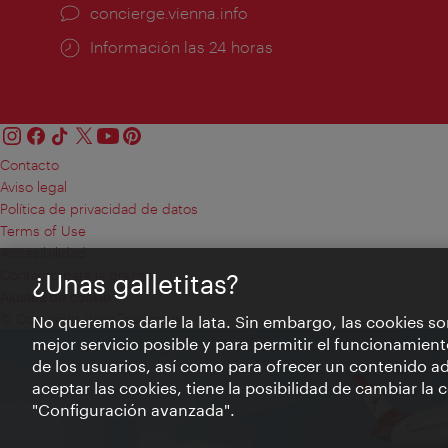
concierge.vienna.info
Información las 24 horas
Contacto
Aviso legal
Política de privacidad de datos
Terms of Use
Accesibilidad
Contacto para la prensa
¿Unas galletitas?
Ajustes de cookie
© Copyright WienTourismus
No queremos darle la lata. Sin embargo, las cookies so
mejor servicio posible y para permitir el funcionamient
de los usuarios, así como para ofrecer un contenido ad
aceptar las cookies, tiene la posibilidad de cambiar la
"Configuración avanzada".