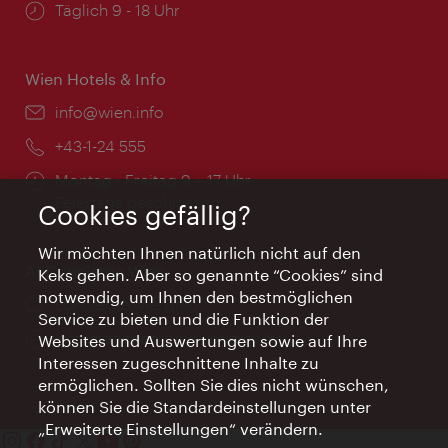
Öffnungszeiten:
Täglich 9 - 18 Uhr
Wien Hotels & Info
Email:
info@wien.info
Telefon:
+43-1-24 555
Öffnungszeiten:
Montag - Freitag 9 – 17 Uhr
Feiertags geschlossen
Cookies gefällig?
Wir möchten Ihnen natürlich nicht auf den
AI Concierge Wien
Keks gehen. Aber so genannte “Cookies” sind
notwendig, um Ihnen den bestmöglichen
Ort:
concierge.wien.info
Service zu bieten und die Funktion der
Öffnungszeiten:
Informationen rund um die Uhr
Websites und Auswertungen sowie auf Ihre
Interessen zugeschnittene Inhalte zu
ermöglichen. Sollten Sie dies nicht wünschen,
können Sie die Standardeinstellungen unter
„Erweiterte Einstellungen“ verändern.