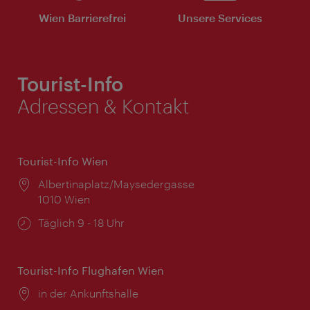
Wien Barrierefrei
Unsere Services
Tourist-Info
Adressen & Kontakt
Tourist-Info Wien
Ort:
Albertinaplatz/Maysedergasse
1010 Wien
Öffnungszeiten:
Täglich 9 - 18 Uhr
Tourist-Info Flughafen Wien
Ort:
in der Ankunftshalle