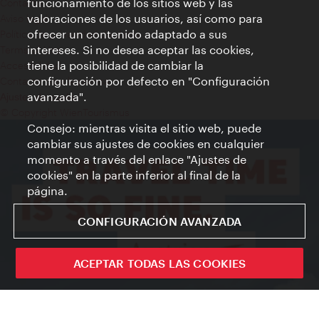
funcionamiento de los sitios web y las
Contacto
valoraciones de los usuarios, así como para
Aviso legal
ofrecer un contenido adaptado a sus
Política de privacidad de datos
intereses. Si no desea aceptar las cookies,
Terms of Use
tiene la posibilidad de cambiar la
Accesibilidad
configuración por defecto en "Configuración
Contacto para la prensa
avanzada".
Ajustes de cookie
© Copyright WienTourismus
Consejo: mientras visita el sitio web, puede
cambiar sus ajustes de cookies en cualquier
momento a través del enlace "Ajustes de
cookies" en la parte inferior al final de la
página.
CONFIGURACIÓN AVANZADA
ACEPTAR TODAS LAS COOKIES