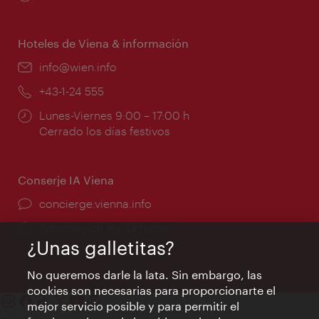
de
apertura:
Hoteles de Viena & información
e-
info@wien.info
mail:
Teléfono:
+43-1-24 555
Horarios
Lunes-Viernes 9:00 – 17:00 h
de
Cerrado los días festivos
apertura:
Conserje IA Viena
concierge.vienna.info
Información las 24 horas
¿Unas galletitas?
No queremos darle la lata. Sin embargo, las
cookies son necesarias para proporcionarte el
mejor servicio posible y para permitir el