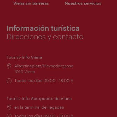
Viena sin barreras
Nuestros servicios
Información turística
Direcciones y contacto
Tourist-Info Viena
Lugar:
Albertinaplatz/Maysedergasse
1010 Viena
Horarios
Todos los días 09:00 - 18:00 h
de
apertura:
Tourist-Info Aeropuerto de Viena
Lugar:
en la terminal de llegadas
Horarios
Todos los días 09:00 - 18:00 h