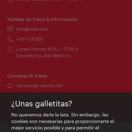
de
apertura:
Hoteles de Viena & información
e-
info@wien.info
mail:
Teléfono:
+43-1-24 555
Horarios
Lunes-Viernes 9:00 – 17:00 h
de
Cerrado los días festivos
apertura:
Conserje IA Viena
concierge.vienna.info
Información las 24 horas
¿Unas galletitas?
No queremos darle la lata. Sin embargo, las
cookies son necesarias para proporcionarte el
mejor servicio posible y para permitir el