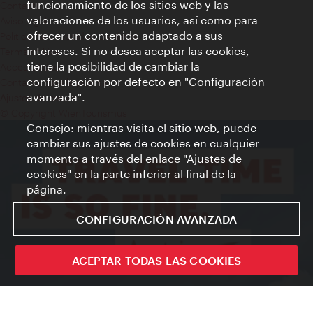
funcionamiento de los sitios web y las
Contacto
valoraciones de los usuarios, así como para
Aviso legal
ofrecer un contenido adaptado a sus
Política de privacidad de datos
intereses. Si no desea aceptar las cookies,
Terms of Use
tiene la posibilidad de cambiar la
Accesibilidad
configuración por defecto en "Configuración
Contacto para la prensa
avanzada".
Ajustes de cookie
© Copyright WienTourismus
Consejo: mientras visita el sitio web, puede
cambiar sus ajustes de cookies en cualquier
momento a través del enlace "Ajustes de
cookies" en la parte inferior al final de la
página.
CONFIGURACIÓN AVANZADA
ACEPTAR TODAS LAS COOKIES