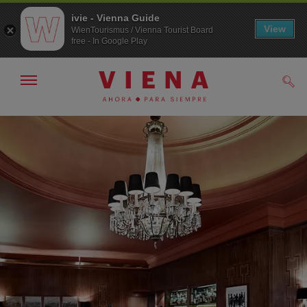
ivie - Vienna Guide
View
WienTourismus / Vienna Tourist Board
free - In Google Play
Mostrar/ocultar
Busc
navegación
A
Al
la
contenido
navegación