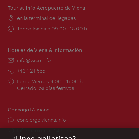
Tourist-Info Aeropuerto de Viena
Lugar:
en la terminal de llegadas
Horarios
Todos los días 09:00 - 18:00 h
de
apertura:
Hoteles de Viena & información
e-
info@wien.info
mail:
Teléfono:
+43-1-24 555
Horarios
Lunes-Viernes 9:00 – 17:00 h
de
Cerrado los días festivos
apertura:
Conserje IA Viena
concierge.vienna.info
Información las 24 horas
¿Unas galletitas?