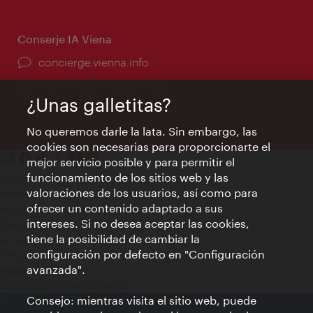
apertura:
Conserje IA Viena
concierge.vienna.info
Información las 24 horas
¿Unas galletitas?
No queremos darle la lata. Sin embargo, las
cookies son necesarias para proporcionarte el
mejor servicio posible y para permitir el
funcionamiento de los sitios web y las
Contacto
valoraciones de los usuarios, así como para
Aviso legal
ofrecer un contenido adaptado a sus
Política de privacidad de datos
intereses. Si no desea aceptar las cookies,
Terms of Use
tiene la posibilidad de cambiar la
Accesibilidad
configuración por defecto en "Configuración
Contacto para la prensa
avanzada".
Ajustes de cookie
© Copyright WienTourismus
Consejo: mientras visita el sitio web, puede