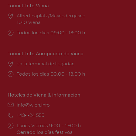
Tourist-Info Viena
Lugar:
Albertinaplatz/Maysedergasse
1010 Viena
Horarios
Todos los días 09:00 - 18:00 h
de
apertura:
Tourist-Info Aeropuerto de Viena
Lugar:
en la terminal de llegadas
Horarios
Todos los días 09:00 - 18:00 h
de
apertura:
Hoteles de Viena & información
e-
info@wien.info
mail:
Teléfono:
+43-1-24 555
Horarios
Lunes-Viernes 9:00 – 17:00 h
de
Cerrado los días festivos