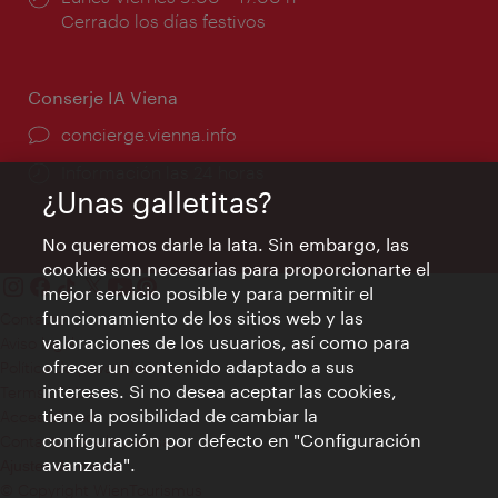
de
Cerrado los días festivos
apertura:
Conserje IA Viena
concierge.vienna.info
Información las 24 horas
¿Unas galletitas?
No queremos darle la lata. Sin embargo, las
cookies son necesarias para proporcionarte el
mejor servicio posible y para permitir el
funcionamiento de los sitios web y las
Contacto
valoraciones de los usuarios, así como para
Aviso legal
ofrecer un contenido adaptado a sus
Política de privacidad de datos
intereses. Si no desea aceptar las cookies,
Terms of Use
tiene la posibilidad de cambiar la
Accesibilidad
configuración por defecto en "Configuración
Contacto para la prensa
avanzada".
Ajustes de cookie
© Copyright WienTourismus