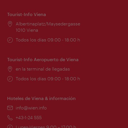
Tourist-Info Viena
Lugar:
Albertinaplatz/Maysedergasse
1010 Viena
Horarios
Todos los días 09:00 - 18:00 h
de
apertura:
Tourist-Info Aeropuerto de Viena
Lugar:
en la terminal de llegadas
Horarios
Todos los días 09:00 - 18:00 h
de
apertura:
Hoteles de Viena & información
e-
info@wien.info
mail:
Teléfono:
+43-1-24 555
Horarios
Lunes-Viernes 9:00 – 17:00 h