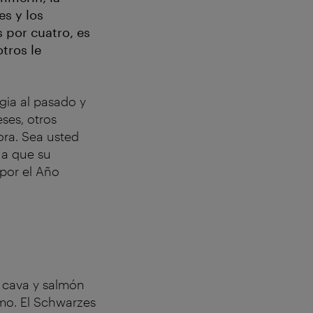
s y los
 por cuatro, es
tros le
gia al pasado y
ses, otros
ora. Sea usted
 a que su
 por el Año
 cava y salmón
tmo. El Schwarzes