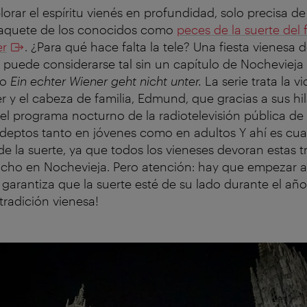
orar el espíritu vienés en profundidad, solo precisa d
 paquete de los conocidos como
peces de la suerte del 
er
. ¿Para qué hace falta la tele? Una fiesta vienesa
 puede considerarse tal sin un capítulo de Nochevieja 
to
Ein echter Wiener geht nicht unter.
La serie trata la vi
 y el cabeza de familia, Edmund, que gracias a sus hi
el programa nocturno de la radiotelevisión pública de 
deptos tanto en jóvenes como en adultos Y ahí es cu
de la suerte, ya que todos los vieneses devoran estas t
cocho en Nochevieja. Pero atención: hay que empezar 
ue garantiza que la suerte esté de su lado durante el a
tradición vienesa!