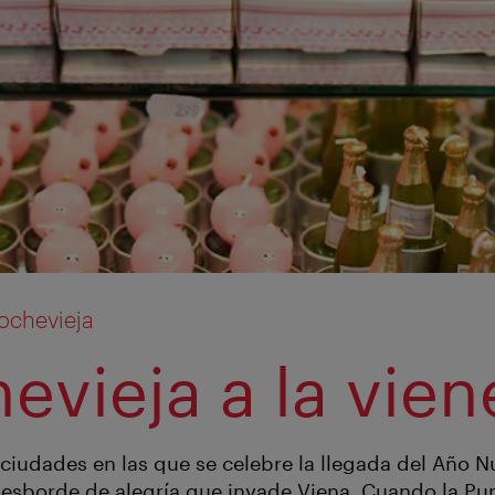
ochevieja
evieja a la vien
iudades en las que se celebre la llegada del Año N
desborde de alegría que invade Viena. Cuando la Pu