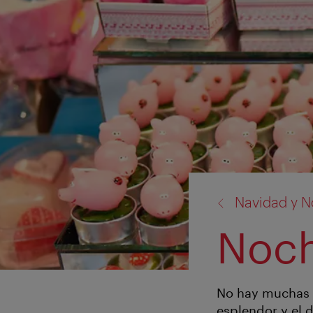
volver
Navidad y N
a:
Noch
No hay muchas c
esplendor y el 