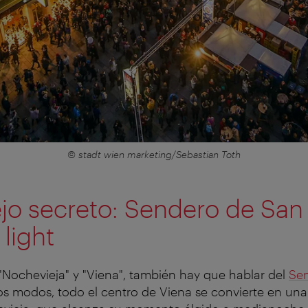
© stadt wien marketing/Sebastian Toth
jo secreto: Sendero de San
 light
Nochevieja" y "Viena", también hay que hablar del
Se
os modos, todo el centro de Viena se convierte en una 