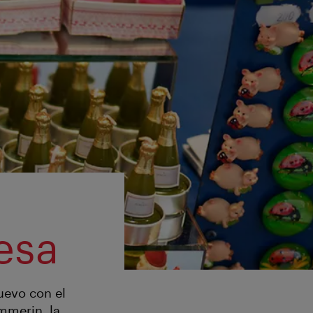
esa
uevo con el
mmerin, la