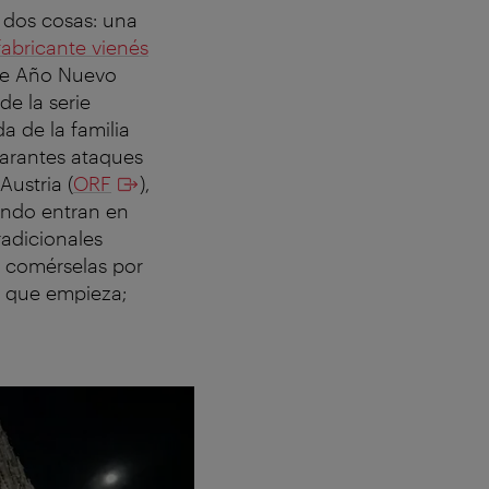
e dos cosas: una
fabricante vienés
 de Año Nuevo
de la serie
da de la familia
larantes ataques
Austria (
ORF
),
ando entran en
radicionales
a comérselas por
ño que empieza;