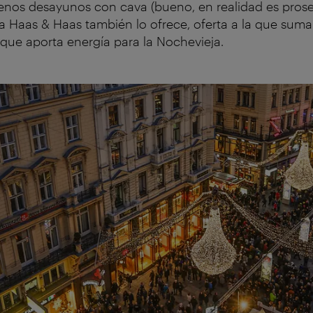
enos desayunos con cava (bueno, en realidad es prose
ería Haas & Haas también lo ofrece, oferta a la que su
que aporta energía para la Nochevieja.