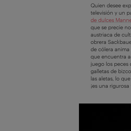
Quien desee expl
televisión y un
de dulces Mann
que se precie no
austriaca de cul
obrera Sackbauer
de cólera anima 
que encuentra a
juego los peces 
galletas de biz
las aletas, lo q
¡es una rigurosa 