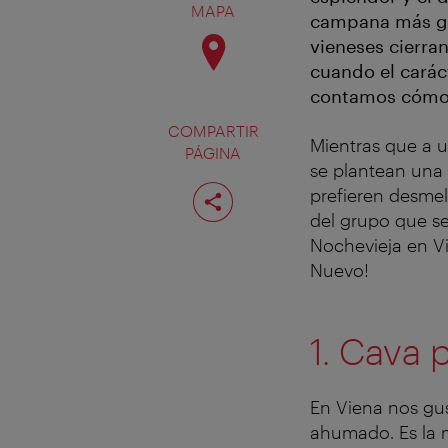
MAPA
campana más gra
vieneses cierra
cuando el caráct
contamos cómo l
COMPARTIR
Mientras que a u
PÁGINA
se plantean una 
Compartir
prefieren desmel
página
del grupo que se
Nochevieja en Vi
Nuevo!
1. Cava 
En Viena nos gu
ahumado. Es la m