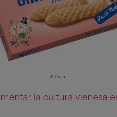
© Manner
imentar la cultura vienesa e