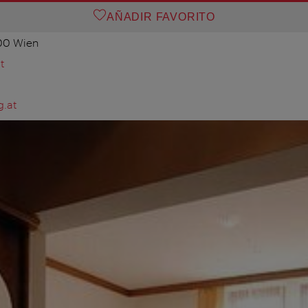
AÑADIR FAVORITO
100 Wien
t
g.at