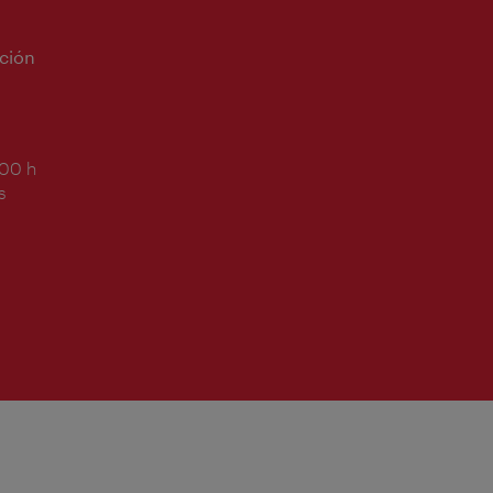
ción
:00 h
s