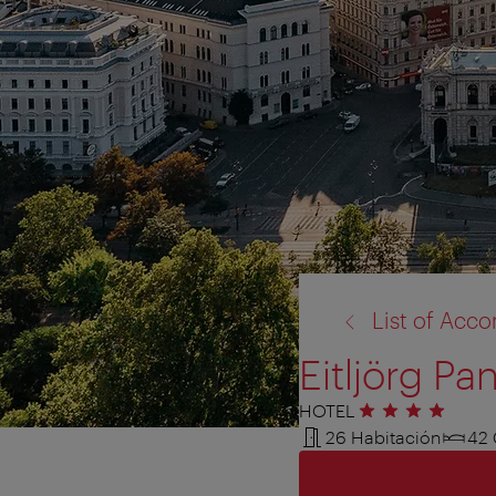
volver
List of Ac
a:
Eitljörg P
HOTEL
4 estrellas
26 Habitación
42