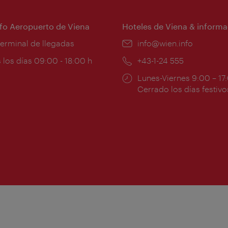
nfo Aeropuerto de Viena
Hoteles de Viena & informa
:
terminal de llegadas
e-
info@wien.info
mail:
ios
 los días 09:00 - 18:00 h
Teléfono:
+43-1-24 555
Horarios
Lunes-Viernes 9:00 – 17
ura:
de
Cerrado los días festivo
apertura: