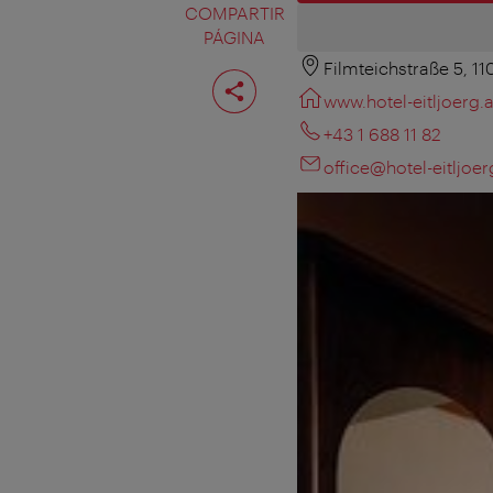
COMPARTIR
PÁGINA
Filmteichstraße 5, 1
Compartir
página
www.hotel-eitljoerg.a
+43 1 688 11 82
office@hotel-eitljoer