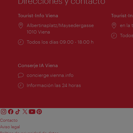
Direcciones y contacto
Tourist-Info Viena
Tourist-I
Lugar:
Albertinaplatz/Maysedergasse
Lugar
en la 
1010 Viena
Horar
Todos
Horarios
Todos los días 09:00 - 18:00 h
de
de
apert
apertura:
Conserje IA Viena
concierge.vienna.info
Información las 24 horas
Contacto
Aviso legal