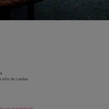
te
 silla de ruedas
 en los alrededores