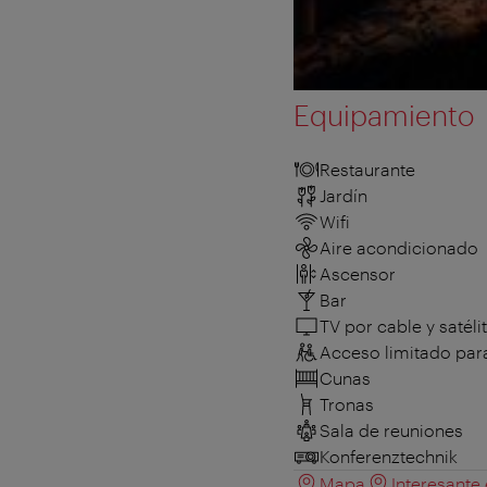
Equipamiento
Restaurante
Jardín
Wifi
Aire acondicionado
Ascensor
Bar
TV por cable y satéli
Acceso limitado para
Cunas
Tronas
Sala de reuniones
Konferenztechnik
Mapa
Interesante