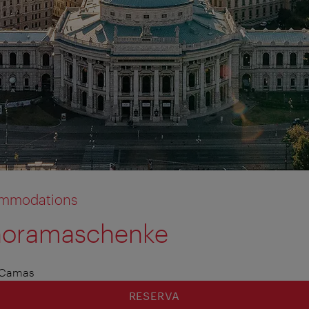
commodations
anoramaschenke
 Camas
RESERVA