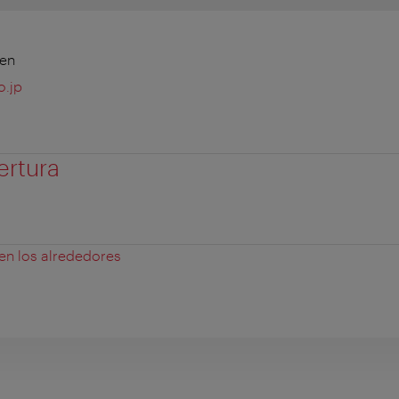
ien
o.jp
ertura
 en los alrededores