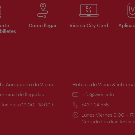
orte
Cómo llegar
Vienna City Card
Aplicac
billetes
nfo Aeropuerto de Viena
Hoteles de Viena & informa
:
terminal de llegadas
e-
info@wien.info
mail:
ios
 los días 09:00 - 18:00 h
Teléfono:
+43-1-24 555
Horarios
Lunes-Viernes 9:00 – 17
ura:
de
Cerrado los días festivo
apertura: