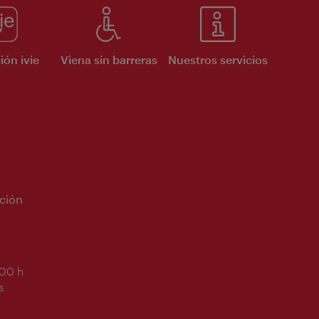
ión ivie
Viena sin barreras
Nuestros servicios
ción
:00 h
s