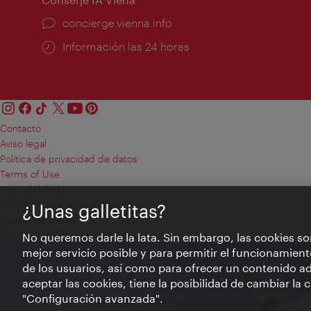
concierge.vienna.info
Información las 24 horas
Contacto
Aviso legal
Política de privacidad de datos
Terms of Use
Accesibilidad
Contacto para la prensa
¿Unas galletitas?
Ajustes de cookie
© Copyright WienTourismus
No queremos darle la lata. Sin embargo, las cookies so
mejor servicio posible y para permitir el funcionamient
de los usuarios, así como para ofrecer un contenido ad
aceptar las cookies, tiene la posibilidad de cambiar la
"Configuración avanzada".