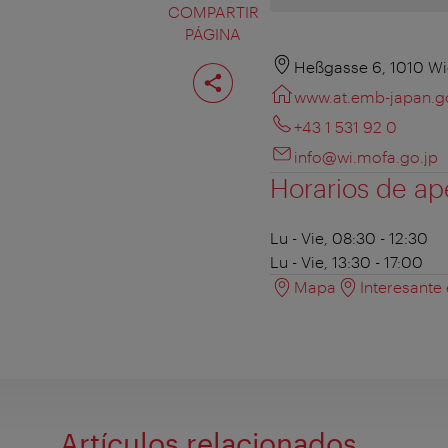
COMPARTIR
PÁGINA
Compartir
Heßgasse 6, 1010 W
página
www.at.emb-japan.g
+43 1 531 92 0
info@wi.mofa.go.jp
Horarios de ap
Lu - Vie, 08:30 - 12:30
Lu - Vie, 13:30 - 17:00
Mapa
Interesante
Artículos relacionados