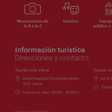
Monumentos de
Eventos
Transp
la A a la Z
público y 
Información turística
Direcciones y contacto
Tourist-Info Viena
Tourist-I
Lugar:
Albertinaplatz/Maysedergasse
Lugar
en la 
1010 Viena
Horar
Todos
Horarios
Todos los días 09:00 - 18:00 h
de
de
apert
apertura:
Conserje IA Viena