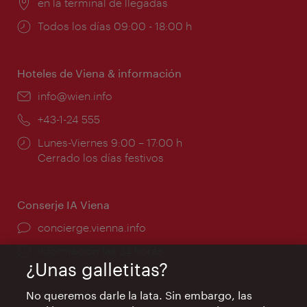
Lugar:
en la terminal de llegadas
Horarios
Todos los días 09:00 - 18:00 h
de
apertura:
Hoteles de Viena & información
e-
info@wien.info
mail:
Teléfono:
+43-1-24 555
Horarios
Lunes-Viernes 9:00 – 17:00 h
de
Cerrado los días festivos
apertura:
Conserje IA Viena
concierge.vienna.info
Información las 24 horas
¿Unas galletitas?
No queremos darle la lata. Sin embargo, las