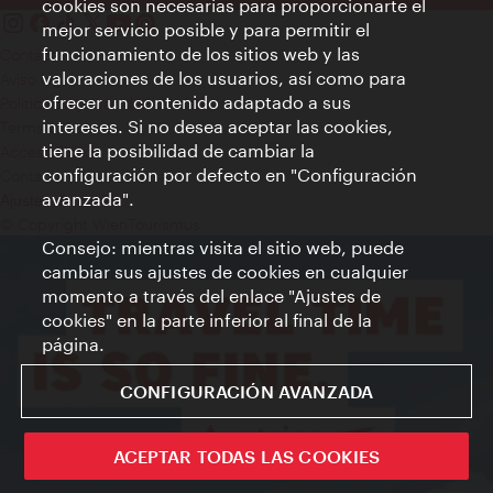
cookies son necesarias para proporcionarte el
mejor servicio posible y para permitir el
funcionamiento de los sitios web y las
Contacto
valoraciones de los usuarios, así como para
Aviso legal
ofrecer un contenido adaptado a sus
Política de privacidad de datos
intereses. Si no desea aceptar las cookies,
Terms of Use
tiene la posibilidad de cambiar la
Accesibilidad
configuración por defecto en "Configuración
Contacto para la prensa
avanzada".
Ajustes de cookie
© Copyright WienTourismus
Consejo: mientras visita el sitio web, puede
cambiar sus ajustes de cookies en cualquier
momento a través del enlace "Ajustes de
cookies" en la parte inferior al final de la
página.
CONFIGURACIÓN AVANZADA
ACEPTAR TODAS LAS COOKIES