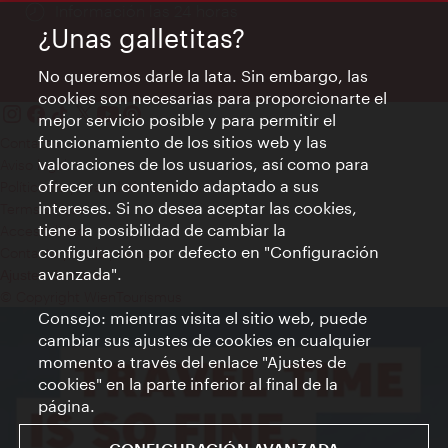
Información las 24 horas
¿Unas galletitas?
No queremos darle la lata. Sin embargo, las
cookies son necesarias para proporcionarte el
mejor servicio posible y para permitir el
funcionamiento de los sitios web y las
Contacto
valoraciones de los usuarios, así como para
Aviso legal
ofrecer un contenido adaptado a sus
Política de privacidad de datos
intereses. Si no desea aceptar las cookies,
Terms of Use
tiene la posibilidad de cambiar la
Accesibilidad
configuración por defecto en "Configuración
Contacto para la prensa
avanzada".
Ajustes de cookie
© Copyright WienTourismus
Consejo: mientras visita el sitio web, puede
cambiar sus ajustes de cookies en cualquier
momento a través del enlace "Ajustes de
cookies" en la parte inferior al final de la
página.