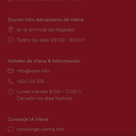
de
apertura:
Tourist-Info Aeropuerto de Viena
Lugar:
en la terminal de llegadas
Horarios
Todos los días 09:00 - 18:00 h
de
apertura:
Hoteles de Viena & información
e-
info@wien.info
mail:
Teléfono:
+43-1-24 555
Horarios
Lunes-Viernes 9:00 – 17:00 h
de
Cerrado los días festivos
apertura:
Conserje IA Viena
concierge.vienna.info