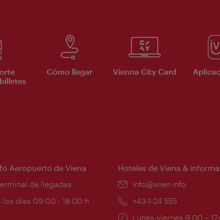
orte
Cómo llegar
Vienna City Card
Aplicac
billetes
nfo Aeropuerto de Viena
Hoteles de Viena & informa
:
terminal de llegadas
e-
info@wien.info
mail:
ios
 los días 09:00 - 18:00 h
Teléfono:
+43-1-24 555
Horarios
Lunes-Viernes 9:00 – 17