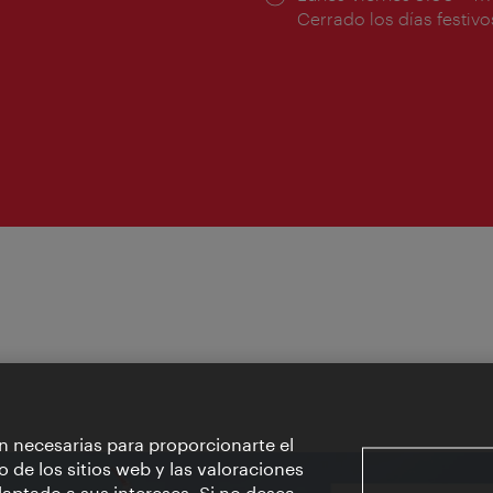
ura:
de
Cerrado los días festivo
apertura:
n necesarias para proporcionarte el
o de los sitios web y las valoraciones
aptado a sus intereses. Si no desea