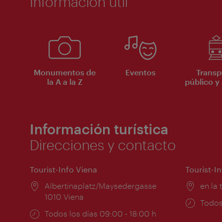
Información útil
Monumentos de
Eventos
Transp
la A a la Z
público y 
Información turística
Direcciones y contacto
Tourist-Info Viena
Tourist-I
Lugar:
Albertinaplatz/Maysedergasse
Lugar
en la 
1010 Viena
Horar
Todos
Horarios
Todos los días 09:00 - 18:00 h
de