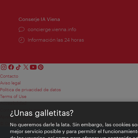
de
apert
apertura:
Conserje IA Viena
concierge.vienna.info
Información las 24 horas
Contacto
Aviso legal
Política de privacidad de datos
Terms of Use
Accesibilidad
Contacto para la prensa
¿Unas galletitas?
Ajustes de cookie
© Copyright WienTourismus
No queremos darle la lata. Sin embargo, las cookies so
mejor servicio posible y para permitir el funcionamient
de los usuarios, así como para ofrecer un contenido ad