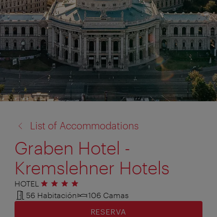
volver
List of Accommodations
a:
Graben Hotel -
Kremslehner Hotels
HOTEL
4 estrellas
56 Habitación
106 Camas
RESERVA