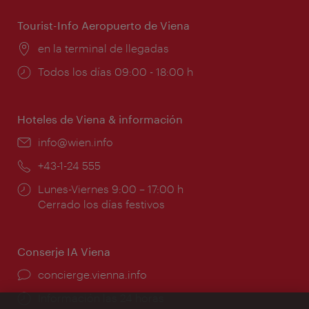
apertura:
Tourist-Info Aeropuerto de Viena
Lugar:
en la terminal de llegadas
Horarios
Todos los días 09:00 - 18:00 h
de
apertura:
Hoteles de Viena & información
e-
info@wien.info
mail:
Teléfono:
+43-1-24 555
Horarios
Lunes-Viernes 9:00 – 17:00 h
de
Cerrado los días festivos
apertura:
Conserje IA Viena
concierge.vienna.info
Información las 24 horas