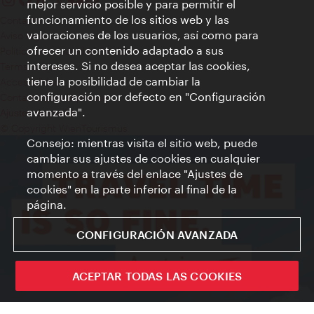
mejor servicio posible y para permitir el
funcionamiento de los sitios web y las
Contacto
valoraciones de los usuarios, así como para
Aviso legal
ofrecer un contenido adaptado a sus
Política de privacidad de datos
intereses. Si no desea aceptar las cookies,
Terms of Use
tiene la posibilidad de cambiar la
Accesibilidad
configuración por defecto en "Configuración
Contacto para la prensa
avanzada".
Ajustes de cookie
© Copyright WienTourismus
Consejo: mientras visita el sitio web, puede
cambiar sus ajustes de cookies en cualquier
momento a través del enlace "Ajustes de
cookies" en la parte inferior al final de la
página.
CONFIGURACIÓN AVANZADA
ACEPTAR TODAS LAS COOKIES