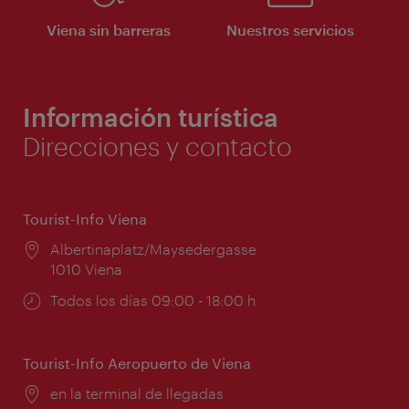
Viena sin barreras
Nuestros servicios
Información turística
Direcciones y contacto
Tourist-Info Viena
Lugar:
Albertinaplatz/Maysedergasse
1010 Viena
Horarios
Todos los días 09:00 - 18:00 h
de
apertura:
Tourist-Info Aeropuerto de Viena
Lugar:
en la terminal de llegadas