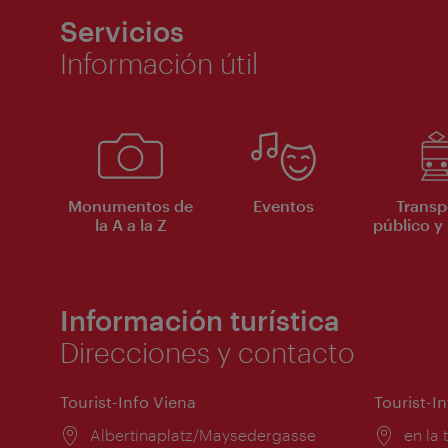
Servicios
Información útil
Monumentos de
Eventos
Transp
la A a la Z
público y 
Información turística
Direcciones y contacto
Tourist-Info Viena
Tourist-I
Lugar:
Albertinaplatz/Maysedergasse
Lugar
en la 