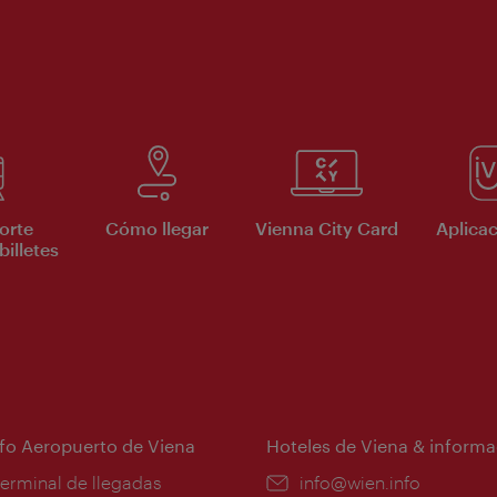
orte
Cómo llegar
Vienna City Card
Aplicac
billetes
nfo Aeropuerto de Viena
Hoteles de Viena & informa
:
terminal de llegadas
e-
info@wien.info