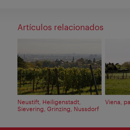
Artículos relacionados
Neustift, Heiligenstadt,
Viena, p
Sievering, Grinzing, Nussdorf