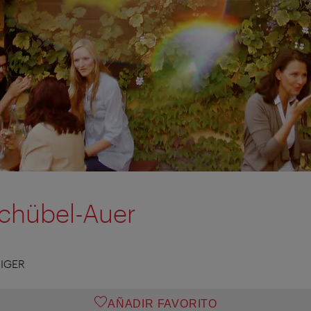
Schübel-Auer
IGER
AÑADIR FAVORITO