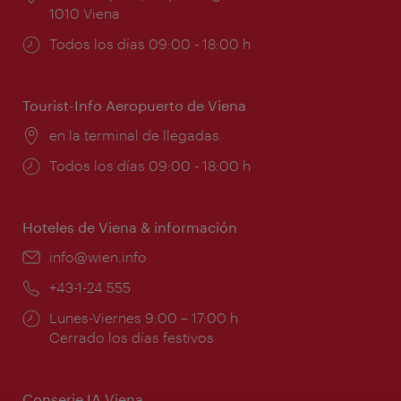
1010 Viena
Horarios
Todos los días 09:00 - 18:00 h
de
apertura:
Tourist-Info Aeropuerto de Viena
Lugar:
en la terminal de llegadas
Horarios
Todos los días 09:00 - 18:00 h
de
apertura:
Hoteles de Viena & información
e-
info@wien.info
mail:
Teléfono:
+43-1-24 555
Horarios
Lunes-Viernes 9:00 – 17:00 h
de
Cerrado los días festivos
apertura:
Conserje IA Viena