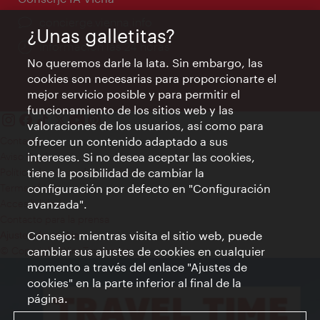
concierge.vienna.info
¿Unas galletitas?
Información las 24 horas
No queremos darle la lata. Sin embargo, las
cookies son necesarias para proporcionarte el
mejor servicio posible y para permitir el
funcionamiento de los sitios web y las
valoraciones de los usuarios, así como para
Contacto
ofrecer un contenido adaptado a sus
Aviso legal
intereses. Si no desea aceptar las cookies,
Política de privacidad de datos
tiene la posibilidad de cambiar la
Terms of Use
configuración por defecto en "Configuración
Accesibilidad
avanzada".
Contacto para la prensa
Consejo: mientras visita el sitio web, puede
Ajustes de cookie
© Copyright WienTourismus
cambiar sus ajustes de cookies en cualquier
momento a través del enlace "Ajustes de
cookies" en la parte inferior al final de la
página.