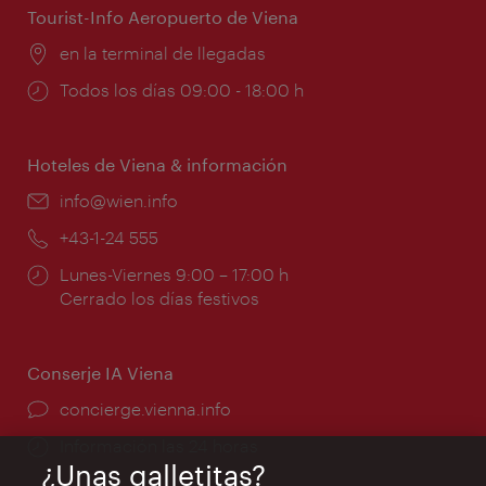
Tourist-Info Aeropuerto de Viena
Lugar:
en la terminal de llegadas
Horarios
Todos los días 09:00 - 18:00 h
de
apertura:
Hoteles de Viena & información
e-
info@wien.info
mail:
Teléfono:
+43-1-24 555
Horarios
Lunes-Viernes 9:00 – 17:00 h
de
Cerrado los días festivos
apertura:
Conserje IA Viena
concierge.vienna.info
Información las 24 horas
¿Unas galletitas?