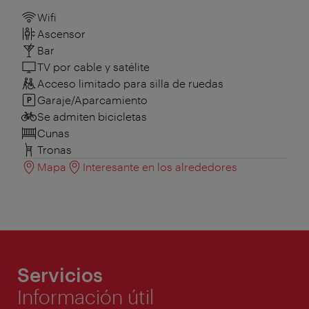
Wifi
Ascensor
Bar
TV por cable y satélite
Acceso limitado para silla de ruedas
Garaje/Aparcamiento
Se admiten bicicletas
Cunas
Tronas
Mapa
Interesante en los alrededores
Servicios
Información útil