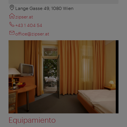
Lange Gasse 49, 1080 Wien
zipser.at
+43 1 404 54
office@zipser.at
Equipamiento