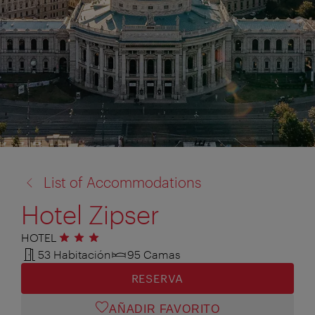
volver
List of Accommodations
a:
Hotel Zipser
HOTEL
3 estrellas
53 Habitación
95 Camas
RESERVA
AÑADIR FAVORITO