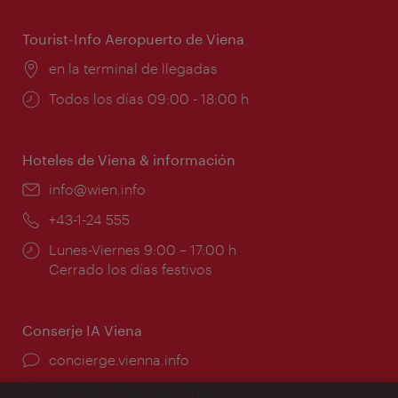
apertura:
Tourist-Info Aeropuerto de Viena
Lugar:
en la terminal de llegadas
Horarios
Todos los días 09:00 - 18:00 h
de
apertura:
Hoteles de Viena & información
e-
info@wien.info
mail:
Teléfono:
+43-1-24 555
Horarios
Lunes-Viernes 9:00 – 17:00 h
de
Cerrado los días festivos
apertura:
Conserje IA Viena
concierge.vienna.info
Información las 24 horas