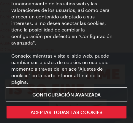
funcionamiento de los sitios web y las
Contacto
valoraciones de los usuarios, así como para
Aviso legal
ofrecer un contenido adaptado a sus
Política de privacidad de datos
intereses. Si no desea aceptar las cookies,
Terms of Use
tiene la posibilidad de cambiar la
Accesibilidad
configuración por defecto en "Configuración
Contacto para la prensa
avanzada".
Ajustes de cookie
© Copyright WienTourismus
Consejo: mientras visita el sitio web, puede
cambiar sus ajustes de cookies en cualquier
momento a través del enlace "Ajustes de
cookies" en la parte inferior al final de la
página.
CONFIGURACIÓN AVANZADA
ACEPTAR TODAS LAS COOKIES