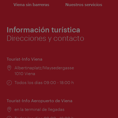
Viena sin barreras
Nuestros servicios
Información turística
Direcciones y contacto
Tourist-Info Viena
Lugar:
Albertinaplatz/Maysedergasse
1010 Viena
Horarios
Todos los días 09:00 - 18:00 h
de
apertura:
Tourist-Info Aeropuerto de Viena
Lugar:
en la terminal de llegadas