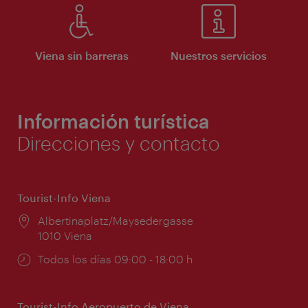
Viena sin barreras
Nuestros servicios
Información turística
Direcciones y contacto
Tourist-Info Viena
Lugar:
Albertinaplatz/Maysedergasse
1010 Viena
Horarios
Todos los días 09:00 - 18:00 h
de
apertura:
Tourist-Info Aeropuerto de Viena