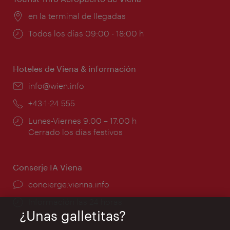
Lugar:
en la terminal de llegadas
Horarios
Todos los días 09:00 - 18:00 h
de
apertura:
Hoteles de Viena & información
e-
info@wien.info
mail:
Teléfono:
+43-1-24 555
Horarios
Lunes-Viernes 9:00 – 17:00 h
de
Cerrado los días festivos
apertura:
Conserje IA Viena
concierge.vienna.info
Información las 24 horas
¿Unas galletitas?