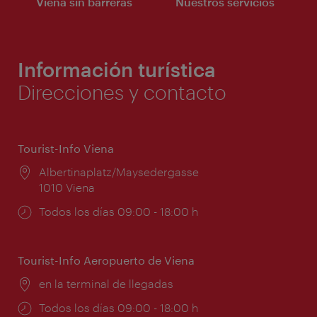
Viena sin barreras
Nuestros servicios
Información turística
Direcciones y contacto
Tourist-Info Viena
Lugar:
Albertinaplatz/Maysedergasse
1010 Viena
Horarios
Todos los días 09:00 - 18:00 h
de
apertura:
Tourist-Info Aeropuerto de Viena
Lugar:
en la terminal de llegadas
Horarios
Todos los días 09:00 - 18:00 h