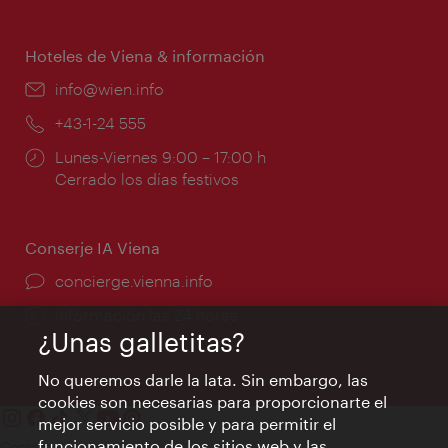
de
apertura:
Hoteles de Viena & información
e-
info@wien.info
mail:
Teléfono:
+43-1-24 555
Horarios
Lunes-Viernes 9:00 – 17:00 h
de
Cerrado los días festivos
apertura:
Conserje IA Viena
concierge.vienna.info
Información las 24 horas
¿Unas galletitas?
No queremos darle la lata. Sin embargo, las
cookies son necesarias para proporcionarte el
mejor servicio posible y para permitir el
funcionamiento de los sitios web y las
Contacto