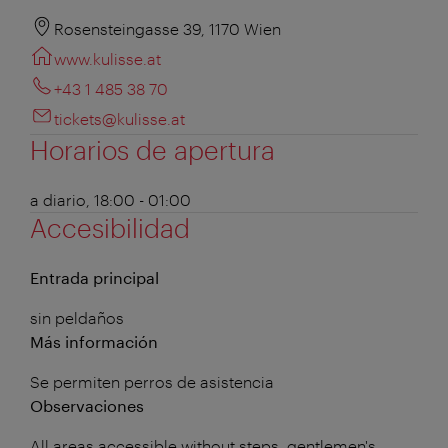
Rosensteingasse 39, 1170 Wien
www.kulisse.at
+43 1 485 38 70‎
tickets@kulisse.at
Horarios de apertura
a diario, 18:00 - 01:00
Accesibilidad
Entrada principal
sin peldaños
Más información
Se permiten perros de asistencia
Observaciones
All areas accessible without steps, gentlemen's