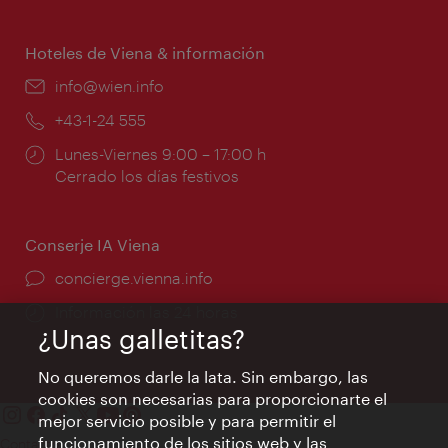
de
apertura:
Hoteles de Viena & información
e-
info@wien.info
mail:
Teléfono:
+43-1-24 555
Horarios
Lunes-Viernes 9:00 – 17:00 h
de
Cerrado los días festivos
apertura:
Conserje IA Viena
concierge.vienna.info
Información las 24 horas
¿Unas galletitas?
No queremos darle la lata. Sin embargo, las
cookies son necesarias para proporcionarte el
mejor servicio posible y para permitir el
funcionamiento de los sitios web y las
Contacto