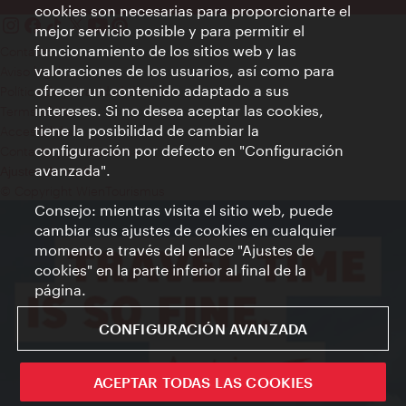
cookies son necesarias para proporcionarte el
mejor servicio posible y para permitir el
funcionamiento de los sitios web y las
Contacto
valoraciones de los usuarios, así como para
Aviso legal
ofrecer un contenido adaptado a sus
Política de privacidad de datos
intereses. Si no desea aceptar las cookies,
Terms of Use
tiene la posibilidad de cambiar la
Accesibilidad
configuración por defecto en "Configuración
Contacto para la prensa
avanzada".
Ajustes de cookie
© Copyright WienTourismus
Consejo: mientras visita el sitio web, puede
cambiar sus ajustes de cookies en cualquier
momento a través del enlace "Ajustes de
cookies" en la parte inferior al final de la
página.
CONFIGURACIÓN AVANZADA
ACEPTAR TODAS LAS COOKIES