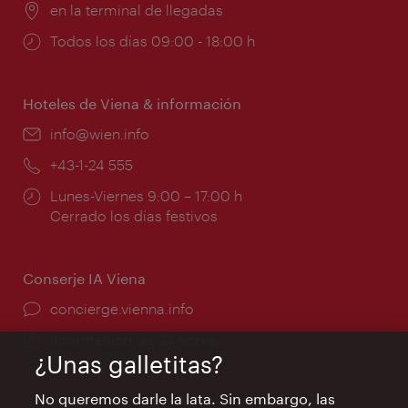
Lugar:
en la terminal de llegadas
Horarios
Todos los días 09:00 - 18:00 h
de
apertura:
Hoteles de Viena & información
e-
info@wien.info
mail:
Teléfono:
+43-1-24 555
Horarios
Lunes-Viernes 9:00 – 17:00 h
de
Cerrado los días festivos
apertura:
Conserje IA Viena
concierge.vienna.info
Información las 24 horas
¿Unas galletitas?
No queremos darle la lata. Sin embargo, las