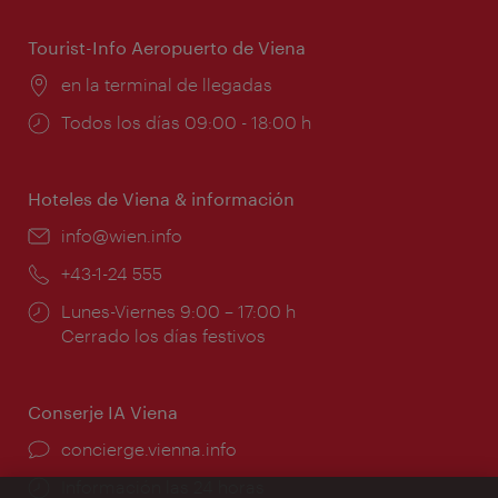
apertura:
Tourist-Info Aeropuerto de Viena
Lugar:
en la terminal de llegadas
Horarios
Todos los días 09:00 - 18:00 h
de
apertura:
Hoteles de Viena & información
e-
info@wien.info
mail:
Teléfono:
+43-1-24 555
Horarios
Lunes-Viernes 9:00 – 17:00 h
de
Cerrado los días festivos
apertura:
Conserje IA Viena
concierge.vienna.info
Información las 24 horas