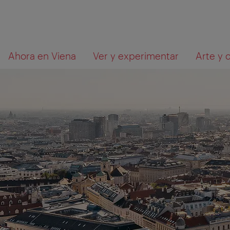
A
Al
Qué
Ahora en Viena
Ver y experimentar
Arte y 
la
contenido
está
navegación
buscando?