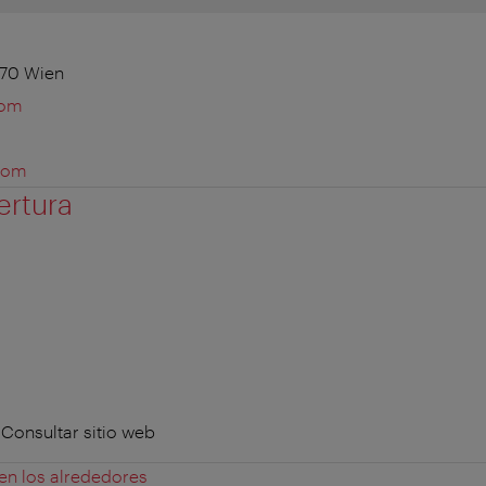
170 Wien
com
com
ertura
Consultar sitio web
 en los alrededores