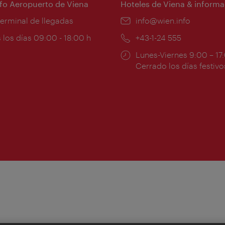
nfo Aeropuerto de Viena
Hoteles de Viena & informa
:
terminal de llegadas
e-
info@wien.info
mail:
ios
 los días 09:00 - 18:00 h
Teléfono:
+43-1-24 555
Horarios
Lunes-Viernes 9:00 – 17
ura:
de
Cerrado los días festivo
apertura: