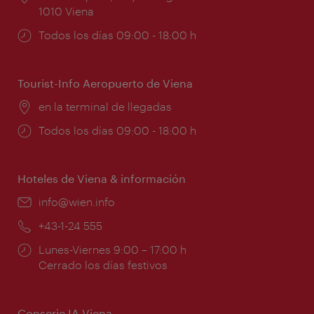
1010 Viena
Horarios
Todos los días 09:00 - 18:00 h
de
apertura:
Tourist-Info Aeropuerto de Viena
Lugar:
en la terminal de llegadas
Horarios
Todos los días 09:00 - 18:00 h
de
apertura:
Hoteles de Viena & información
e-
info@wien.info
mail:
Teléfono:
+43-1-24 555
Horarios
Lunes-Viernes 9:00 – 17:00 h
de
Cerrado los días festivos
apertura:
Conserje IA Viena