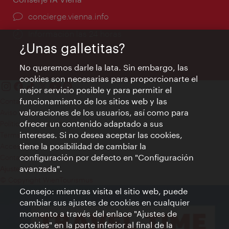
concierge.vienna.info
Información las 24 horas
¿Unas galletitas?
No queremos darle la lata. Sin embargo, las
cookies son necesarias para proporcionarte el
mejor servicio posible y para permitir el
funcionamiento de los sitios web y las
Contacto
valoraciones de los usuarios, así como para
Aviso legal
ofrecer un contenido adaptado a sus
Política de privacidad de datos
intereses. Si no desea aceptar las cookies,
Terms of Use
tiene la posibilidad de cambiar la
Accesibilidad
configuración por defecto en "Configuración
Contacto para la prensa
avanzada".
Ajustes de cookie
© Copyright WienTourismus
Consejo: mientras visita el sitio web, puede
cambiar sus ajustes de cookies en cualquier
momento a través del enlace "Ajustes de
cookies" en la parte inferior al final de la