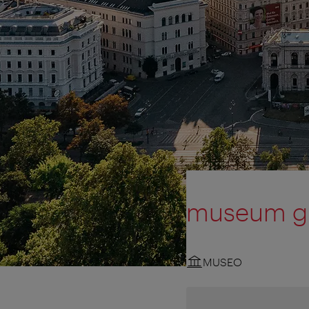
museum g
MUSEO