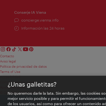
apertura:
Conserje IA Viena
concierge.vienna.info
Información las 24 horas
Contacto
Aviso legal
Política de privacidad de datos
Terms of Use
Accesibilidad
Contacto para la prensa
¿Unas galletitas?
Ajustes de cookie
© Copyright WienTourismus
No queremos darle la lata. Sin embargo, las cookies so
mejor servicio posible y para permitir el funcionamient
de los usuarios, así como para ofrecer un contenido ad