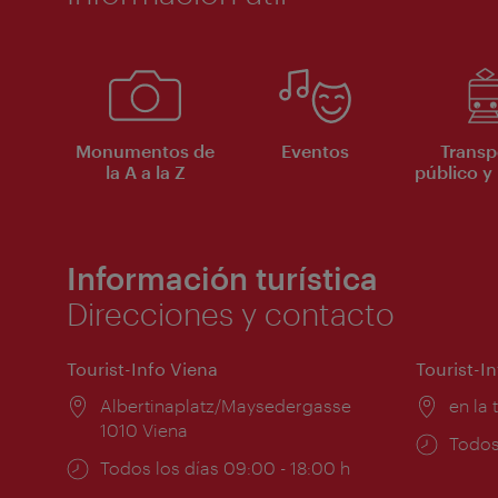
Monumentos de
Eventos
Transp
la A a la Z
público y 
Información turística
Direcciones y contacto
Tourist-Info Viena
Tourist-I
Lugar:
Albertinaplatz/Maysedergasse
Lugar
en la 
1010 Viena
Horar
Todos
Horarios
Todos los días 09:00 - 18:00 h
de
de
apert