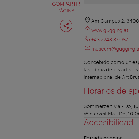
COMPARTIR
PÁGINA
Compartir
Am Campus 2, 3400
página
www.gugging.at
+43 2243 87 087
museum@gugging.a
Concebido como un espa
las obras de los artist
internacional de Art Br
Horarios de ap
Sommerzeit
Ma - Do, 10
Winterzeit
Ma - Do, 10:0
Accesibilidad
Entrada principal