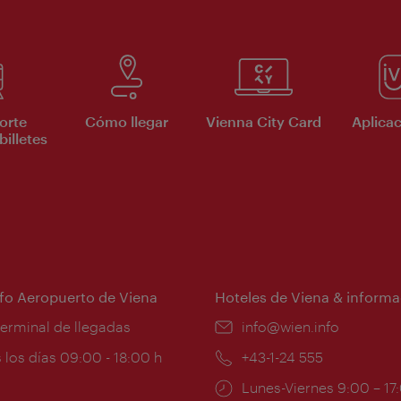
orte
Cómo llegar
Vienna City Card
Aplicac
billetes
nfo Aeropuerto de Viena
Hoteles de Viena & informa
:
terminal de llegadas
e-
info@wien.info
mail:
ios
 los días 09:00 - 18:00 h
Teléfono:
+43-1-24 555
Horarios
Lunes-Viernes 9:00 – 17
ura: