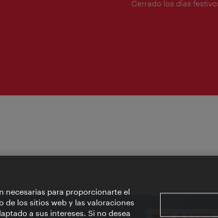
de
Cerrado los días festivo
apertura:
n necesarias para proporcionarte el
o de los sitios web y las valoraciones
aptado a sus intereses. Si no desea