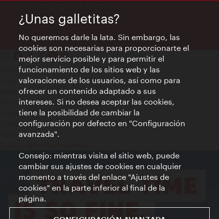
Información las 24 horas
¿Unas galletitas?
No queremos darle la lata. Sin embargo, las
cookies son necesarias para proporcionarte el
mejor servicio posible y para permitir el
funcionamiento de los sitios web y las
Contacto
valoraciones de los usuarios, así como para
Aviso legal
ofrecer un contenido adaptado a sus
Política de privacidad de datos
intereses. Si no desea aceptar las cookies,
Terms of Use
tiene la posibilidad de cambiar la
Accesibilidad
configuración por defecto en "Configuración
Contacto para la prensa
avanzada".
Ajustes de cookie
© Copyright WienTourismus
Consejo: mientras visita el sitio web, puede
cambiar sus ajustes de cookies en cualquier
momento a través del enlace "Ajustes de
cookies" en la parte inferior al final de la
página.