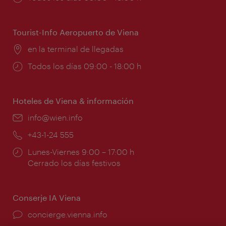
de
apertura:
Tourist-Info Aeropuerto de Viena
Lugar:
en la terminal de llegadas
Horarios
Todos los días 09:00 - 18:00 h
de
apertura:
Hoteles de Viena & información
e-
info@wien.info
mail:
Teléfono:
+43-1-24 555
Horarios
Lunes-Viernes 9:00 – 17:00 h
de
Cerrado los días festivos
apertura:
Conserje IA Viena
concierge.vienna.info