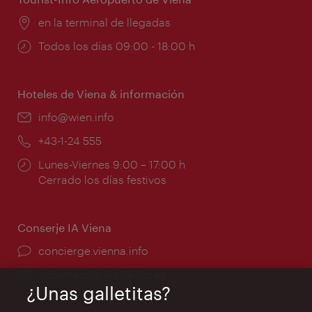
Lugar:
en la terminal de llegadas
Horarios
Todos los días 09:00 - 18:00 h
de
apertura:
Hoteles de Viena & información
e-
info@wien.info
mail:
Teléfono:
+43-1-24 555
Horarios
Lunes-Viernes 9:00 – 17:00 h
de
Cerrado los días festivos
apertura:
Conserje IA Viena
concierge.vienna.info
Información las 24 horas
¿Unas galletitas?