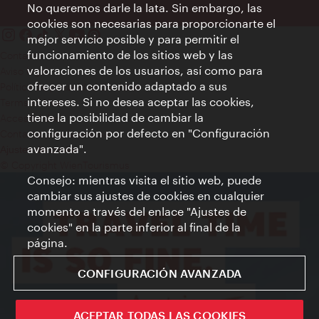
No queremos darle la lata. Sin embargo, las
cookies son necesarias para proporcionarte el
mejor servicio posible y para permitir el
funcionamiento de los sitios web y las
Contacto
valoraciones de los usuarios, así como para
Aviso legal
ofrecer un contenido adaptado a sus
Política de privacidad de datos
intereses. Si no desea aceptar las cookies,
Terms of Use
tiene la posibilidad de cambiar la
Accesibilidad
configuración por defecto en "Configuración
Contacto para la prensa
avanzada".
Ajustes de cookie
© Copyright WienTourismus
Consejo: mientras visita el sitio web, puede
cambiar sus ajustes de cookies en cualquier
momento a través del enlace "Ajustes de
cookies" en la parte inferior al final de la
página.
CONFIGURACIÓN AVANZADA
ACEPTAR TODAS LAS COOKIES