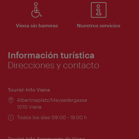
Viena sin barreras
Nuestros servicios
Información turística
Direcciones y contacto
Tourist-Info Viena
Lugar:
Albertinaplatz/Maysedergasse
1010 Viena
Horarios
Todos los días 09:00 - 18:00 h
de
apertura:
Tourist-Info Aeropuerto de Viena