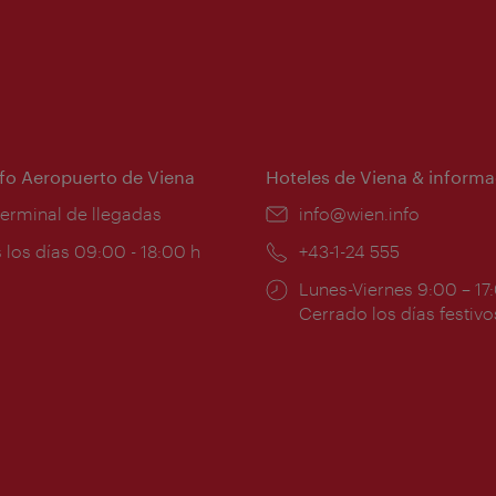
nfo Aeropuerto de Viena
Hoteles de Viena & informa
:
terminal de llegadas
e-
info@wien.info
mail:
ios
 los días 09:00 - 18:00 h
Teléfono:
+43-1-24 555
Horarios
Lunes-Viernes 9:00 – 17
ura:
de
Cerrado los días festivo
apertura: