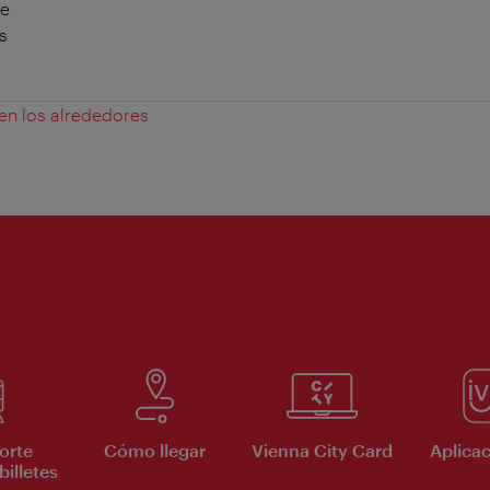
te
s
 en los alrededores
orte
Cómo llegar
Vienna City Card
Aplicac
billetes