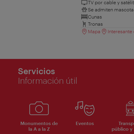
TV por cable y satéli
Se admiten mascota
Cunas
Tronas
Mapa
Interesante
Servicios
Información útil
Monumentos de
Eventos
Transp
la A a la Z
público y 