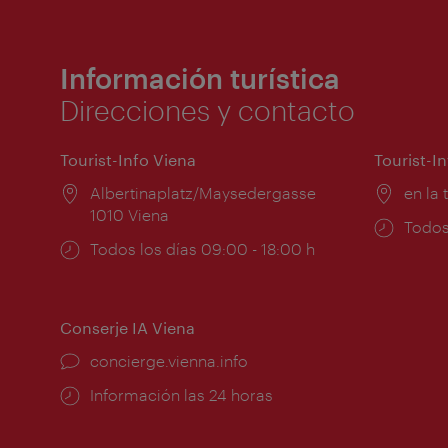
Información turística
Direcciones y contacto
Tourist-Info Viena
Tourist-I
Lugar:
Albertinaplatz/Maysedergasse
Lugar
en la 
1010 Viena
Horar
Todos
Horarios
Todos los días 09:00 - 18:00 h
de
de
apert
apertura:
Conserje IA Viena
concierge.vienna.info
Información las 24 horas