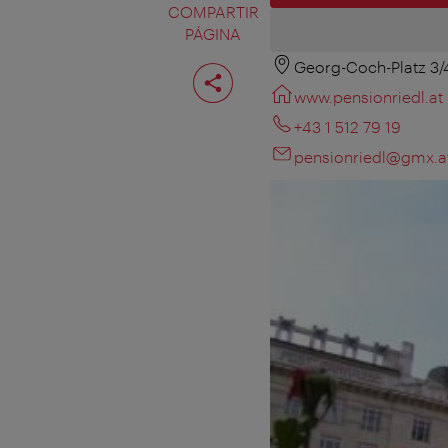
COMPARTIR
PÁGINA
Georg-Coch-Platz 3/
Compartir
página
www.pensionriedl.at
+43 1 512 79 19
pensionriedl@gmx.a