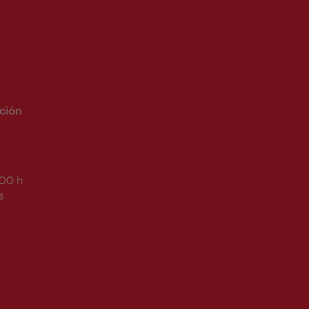
ción
:00 h
s