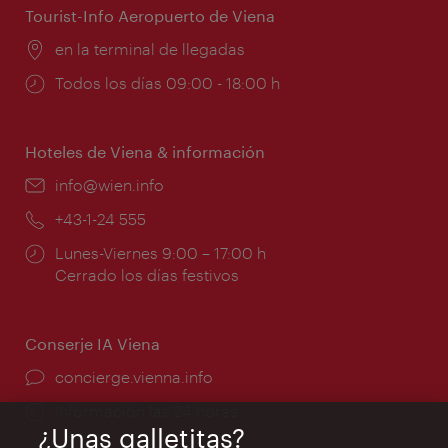
Tourist-Info Aeropuerto de Viena
Lugar:
en la terminal de llegadas
Horarios
Todos los días 09:00 - 18:00 h
de
apertura:
Hoteles de Viena & información
e-
info@wien.info
mail:
Teléfono:
+43-1-24 555
Horarios
Lunes-Viernes 9:00 – 17:00 h
de
Cerrado los días festivos
apertura:
Conserje IA Viena
concierge.vienna.info
Información las 24 horas
¿Unas galletitas?