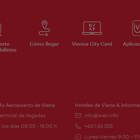
orte
Cómo llegar
Vienna City Card
Aplicac
billetes
nfo Aeropuerto de Viena
Hoteles de Viena & informa
:
terminal de llegadas
e-
info@wien.info
mail:
ios
 los días 09:00 - 18:00 h
Teléfono:
+43-1-24 555
Horarios
Lunes-Viernes 9:00 – 17
ura: