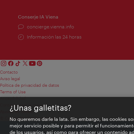
apertura:
Conserje IA Viena
concierge.vienna.info
Información las 24 horas
Contacto
Aviso legal
Política de privacidad de datos
Terms of Use
Accesibilidad
Contacto para la prensa
¿Unas galletitas?
Ajustes de cookie
© Copyright WienTourismus
No queremos darle la lata. Sin embargo, las cookies so
mejor servicio posible y para permitir el funcionamient
de los usuarios, así como para ofrecer un contenido ad