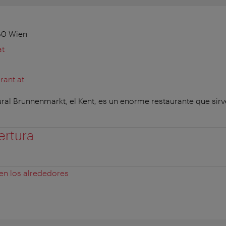
60 Wien
at
rant.at
ural Brunnenmarkt, el Kent, es un enorme restaurante que sirv
ertura
 en los alrededores