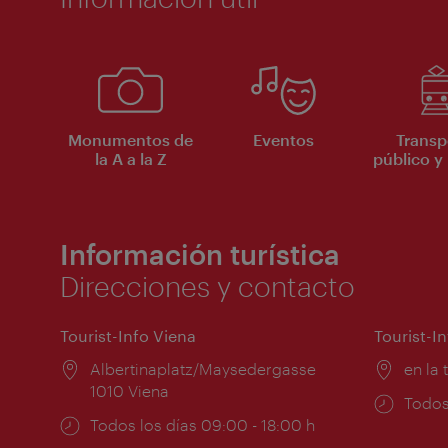
Monumentos de
Eventos
Transp
la A a la Z
público y 
Información turística
Direcciones y contacto
Tourist-Info Viena
Tourist-I
Lugar:
Albertinaplatz/Maysedergasse
Lugar
en la 
1010 Viena
Horar
Todos
Horarios
Todos los días 09:00 - 18:00 h
de
de
apert