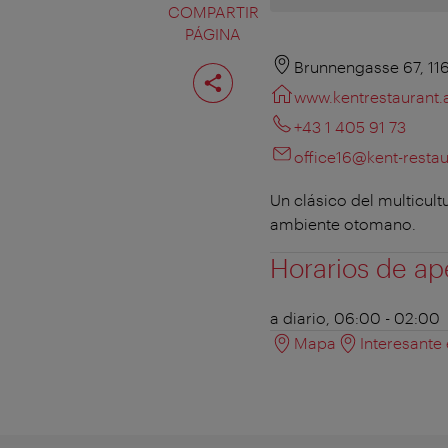
COMPARTIR
PÁGINA
Compartir
Brunnengasse 67, 11
página
www.kentrestaurant.
+43 1 405 91 73
office16@kent-restau
Un clásico del multicult
ambiente otomano.
Horarios de ap
a diario, 06:00 - 02:00
Mapa
Interesante