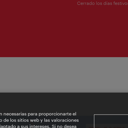
de
Cerrado los días festivo
apertura:
n necesarias para proporcionarte el
o de los sitios web y las valoraciones
aptado a sus intereses. Si no desea