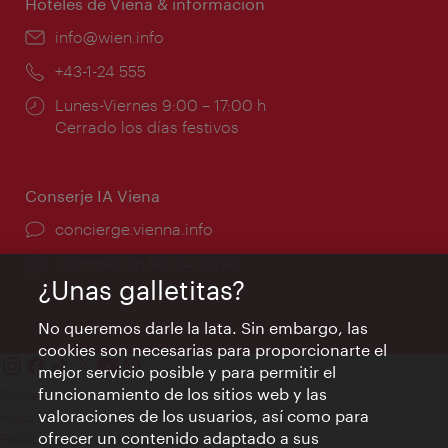
Hoteles de Viena & información
e-
info@wien.info
mail:
Teléfono:
+43-1-24 555
Horarios
Lunes-Viernes 9:00 – 17:00 h
de
Cerrado los días festivos
apertura:
Conserje IA Viena
concierge.vienna.info
Información las 24 horas
¿Unas galletitas?
No queremos darle la lata. Sin embargo, las
cookies son necesarias para proporcionarte el
mejor servicio posible y para permitir el
funcionamiento de los sitios web y las
Contacto
valoraciones de los usuarios, así como para
Aviso legal
ofrecer un contenido adaptado a sus
Política de privacidad de datos