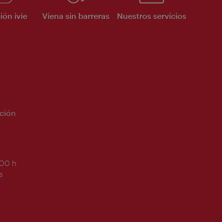
ión ivie
Viena sin barreras
Nuestros servicios
ción
:00 h
s