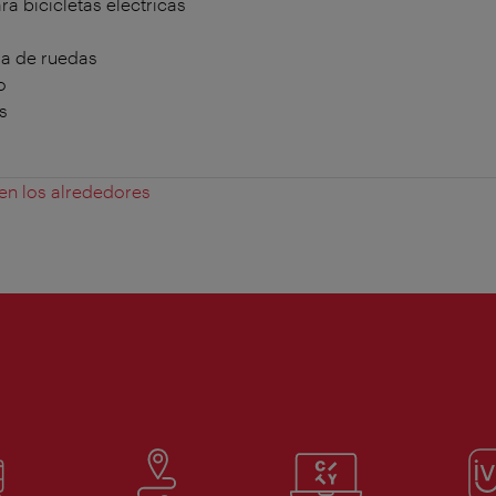
a bicicletas eléctricas
la de ruedas
o
s
 en los alrededores