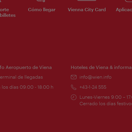
orte
Cómo llegar
Vienna City Card
Aplicac
billetes
nfo Aeropuerto de Viena
Hoteles de Viena & informa
:
terminal de llegadas
e-
info@wien.info
mail:
ios
 los días 09:00 - 18:00 h
Teléfono:
+43-1-24 555
Horarios
Lunes-Viernes 9:00 – 17
ura:
de
Cerrado los días festivo
apertura: