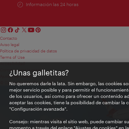
Información las 24 horas
Contacto
Aviso legal
Política de privacidad de datos
Terms of Use
Accesibilidad
Contacto para la prensa
¿Unas galletitas?
Ajustes de cookie
© Copyright WienTourismus
No queremos darle la lata. Sin embargo, las cookies so
mejor servicio posible y para permitir el funcionamient
de los usuarios, así como para ofrecer un contenido ad
aceptar las cookies, tiene la posibilidad de cambiar la
"Configuración avanzada".
Consejo: mientras visita el sitio web, puede cambiar s
momento a través del enlace "Ajustes de cookies" en la p