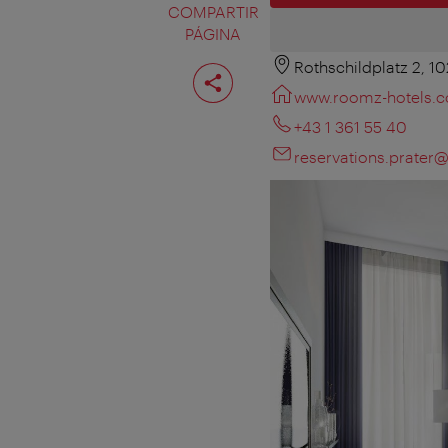
COMPARTIR
PÁGINA
Rothschildplatz 2, 1
Compartir
página
www.roomz-hotels.
+43 1 361 55 40
reservations.prate