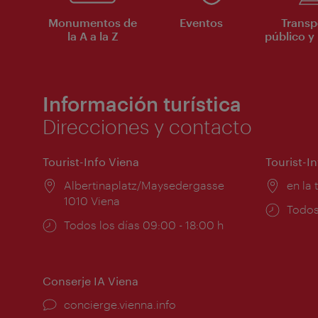
Monumentos de
Eventos
Transp
la A a la Z
público y 
Información turística
Direcciones y contacto
Tourist-Info Viena
Tourist-I
Lugar:
Albertinaplatz/Maysedergasse
Lugar
en la 
1010 Viena
Horar
Todos
Horarios
Todos los días 09:00 - 18:00 h
de
de
apert
apertura:
Conserje IA Viena
concierge.vienna.info