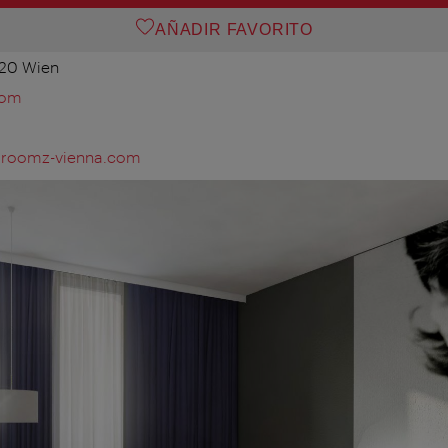
AÑADIR FAVORITO
020 Wien
com
r@roomz-vienna.com