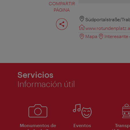
COMPARTIR
PÁGINA
Compartir
Südportalstraße/Tra
página
www.rotundenplatz.a
Mapa
Interesante
Servicios
Información útil
Monumentos de
Eventos
Transp