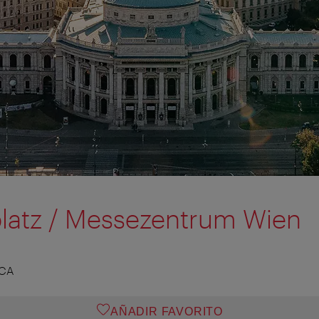
latz / Messezentrum Wien
ICA
AÑADIR FAVORITO