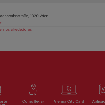
brennbahnstraße, 1020 Wien
t
 en los alrededores
orte
Cómo llegar
Vienna City Card
Aplicac