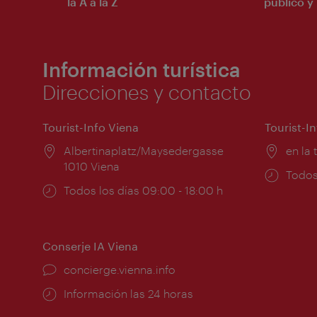
la A a la Z
público y 
Información turística
Direcciones y contacto
Tourist-Info Viena
Tourist-I
Lugar:
Albertinaplatz/Maysedergasse
Lugar
en la 
1010 Viena
Horar
Todos
Horarios
Todos los días 09:00 - 18:00 h
de
de
apert
apertura:
Conserje IA Viena
concierge.vienna.info
Información las 24 horas