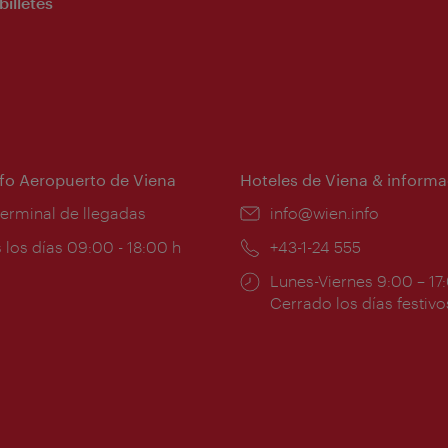
billetes
nfo Aeropuerto de Viena
Hoteles de Viena & informa
:
terminal de llegadas
e-
info@wien.info
mail:
ios
 los días 09:00 - 18:00 h
Teléfono:
+43-1-24 555
Horarios
Lunes-Viernes 9:00 – 17
ura:
de
Cerrado los días festivo
apertura: