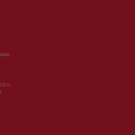
ción
:00 h
s